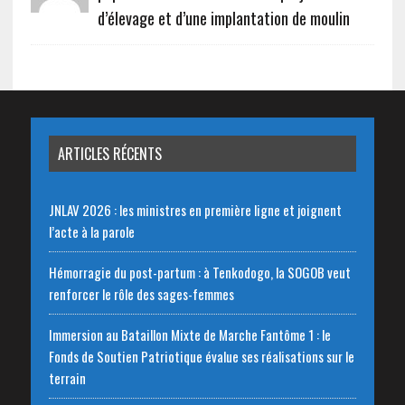
d’élevage et d’une implantation de moulin
ARTICLES RÉCENTS
JNLAV 2026 : les ministres en première ligne et joignent
l’acte à la parole
Hémorragie du post-partum : à Tenkodogo, la SOGOB veut
renforcer le rôle des sages-femmes
Immersion au Bataillon Mixte de Marche Fantôme 1 : le
Fonds de Soutien Patriotique évalue ses réalisations sur le
terrain