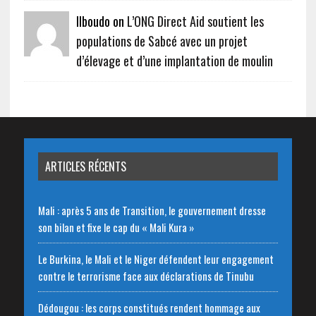
Ilboudo on
L’ONG Direct Aid soutient les
populations de Sabcé avec un projet
d’élevage et d’une implantation de moulin
ARTICLES RÉCENTS
Mali : après 5 ans de Transition, le gouvernement dresse
son bilan et fixe le cap du « Mali Kura »
Le Burkina, le Mali et le Niger défendent leur engagement
contre le terrorisme face aux déclarations de Tinubu
Dédougou : les corps constitués rendent hommage aux