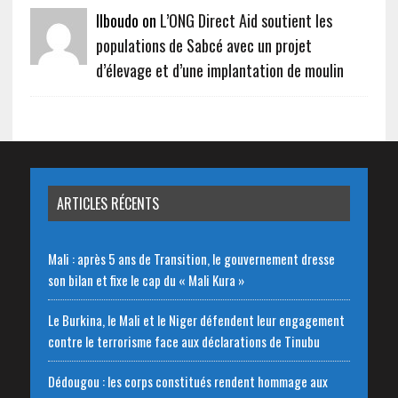
Ilboudo on
L’ONG Direct Aid soutient les
populations de Sabcé avec un projet
d’élevage et d’une implantation de moulin
ARTICLES RÉCENTS
Mali : après 5 ans de Transition, le gouvernement dresse
son bilan et fixe le cap du « Mali Kura »
Le Burkina, le Mali et le Niger défendent leur engagement
contre le terrorisme face aux déclarations de Tinubu
Dédougou : les corps constitués rendent hommage aux