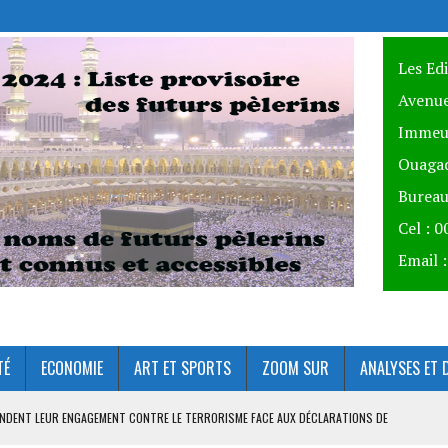
Les Ed
Avenue
Immeu
Ouagad
Bureau
Cel : 
Email 
TÉ
ECONOMIE
ART ET SPORTS
ZOOM SUR
ANALYSES ET 
ÉFENDENT LEUR ENGAGEMENT CONTRE LE TERRORISME FACE AUX DÉCLARATIONS DE