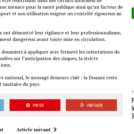
d’être réintroduit dans des circuits informels de
ne menace pour la santé publique ainsi qu’un facteur de
port et son utilisation exigent un contrôle rigoureux au
s ont démontré leur vigilance et leur professionnalisme,
ement dangereux avant toute mise en circulation.
 douaniers à appliquer avec fermeté les orientations du
es sur l’anticipation des risques, la stricte
tions.
e national, le message demeure clair : la Douane reste
 sanitaire du pays.
7
PINTER
PARTAGER
l
L
nt
Article suivant