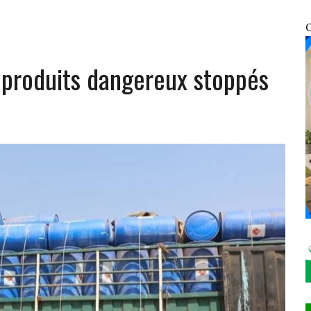
GE AUX ÉLÉMENTS DU 7ᵉ GROUPEMENT D’INTERVENTION RAPIDE
O
OSOCIALES ET SANITAIRES DES VDP
e produits dangereux stoppés
ÉCHANGE AVEC SON HOMOLOGUE NIGÉRIEN MOHAMED TOUMBA À NIAMEY
 DRESSE SON BILAN ET FIXE LE CAP DU « MALI KURA »