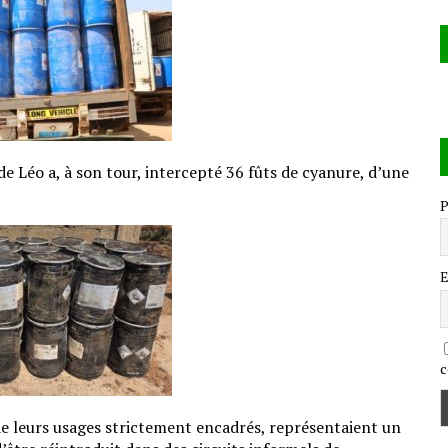
e Léo a, à son tour, intercepté 36 fûts de cyanure, d’une
P
E
c
 de leurs usages strictement encadrés, représentaient un