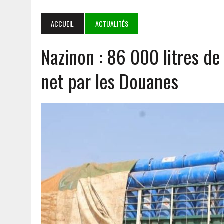
TINUBU
7 AOÛT 2026
|
DÉDOUGOU : LES CORPS CONSTITUÉS RENDENT HOMMA
ACCUEIL
ACTUALITÉS
5 AOÛT 2026
|
GOULMOU : LA BVDP RENFORCE LES CAPACITÉS PSYCH
Nazinon : 86 000 litres d
5 AOÛT 2026
|
COOPÉRATION SÉCURITAIRE AES : MAHAMADOU SANA 
7 AOÛT 2026
|
MALI : APRÈS 5 ANS DE TRANSITION, LE GOUVERNEMENT
net par les Douanes