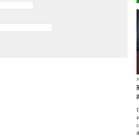
2
R
p
D
s
c