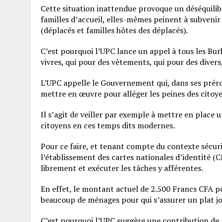
Cette situation inattendue provoque un déséquilibr
familles d’accueil, elles-mêmes peinent à subvenir
(déplacés et familles hôtes des déplacés).
C’est pourquoi l’UPC lance un appel à tous les Bur
vivres, qui pour des vêtements, qui pour des diver
L’UPC appelle le Gouvernement qui, dans ses prérog
mettre en œuvre pour alléger les peines des citoyen
Il s’agit de veiller par exemple à mettre en place un
citoyens en ces temps dits modernes.
Pour ce faire, et tenant compte du contexte sécur
l’établissement des cartes nationales d’identité (C
librement et exécuter les tâches y afférentes.
En effet, le montant actuel de 2.500 Francs CFA po
beaucoup de ménages pour qui s’assurer un plat jo
C’est pourquoi l’UPC suggère une contribution de