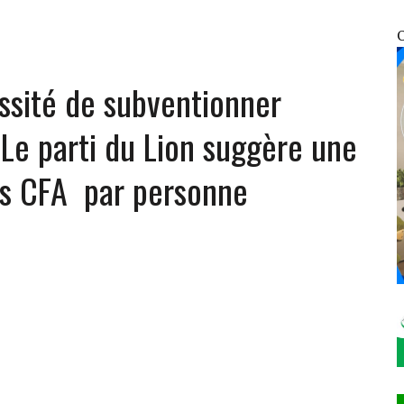
UNIES : EN FIN DE MISSION, LE REPRÉSENTANT RÉSIDENT PAR INTÉRIM SALUE UN
O
essité de subventionner
ATIFICATION DU PROTOCOLE DE MONTRÉAL DE 2014
NFRACTIONS ENREGISTRÉES EN SEULEMENT 12 HEURES
 Le parti du Lion suggère une
OSOCIALES ET SANITAIRES DES VDP
cs CFA par personne