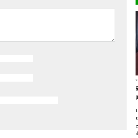
2
R
p
D
s
c