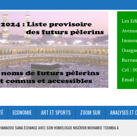
Les Ed
Avenue
Immeu
Ouagad
Bureau
Cel : 
Email 
TÉ
ECONOMIE
ART ET SPORTS
ZOOM SUR
ANALYSES ET 
AHAMADOU SANA ÉCHANGE AVEC SON HOMOLOGUE NIGÉRIEN MOHAMED TOUMBA À