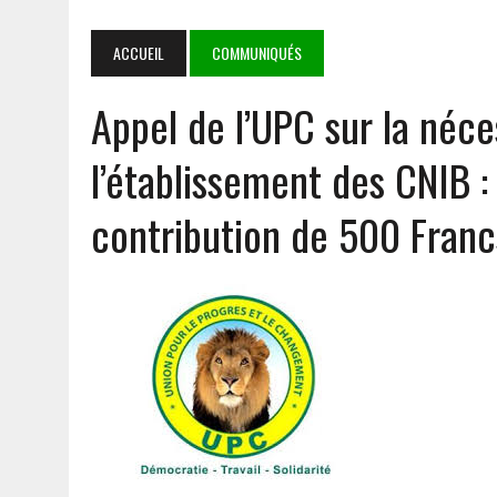
NIAMEY
4 AOÛT 2026
|
‎COOPERATION BURKINA FASO- SYSTÈME DES NATIONS 
ACCUEIL
COMMUNIQUÉS
PARTENARIAT SOLIDE ET PORTEUR D’ESPOIR
Appel de l’UPC sur la néc
3 AOÛT 2026
|
TRANSPORT AÉRIEN : LES DÉPUTÉS AUTORISENT LA R
1 AOÛT 2026
|
E-VERBALISATION À OUAGADOUGOU : PLUS DE 1 000 I
l’établissement des CNIB :
5 AOÛT 2026
|
GOULMOU : LA BVDP RENFORCE LES CAPACITÉS PSYCH
contribution de 500 Fran