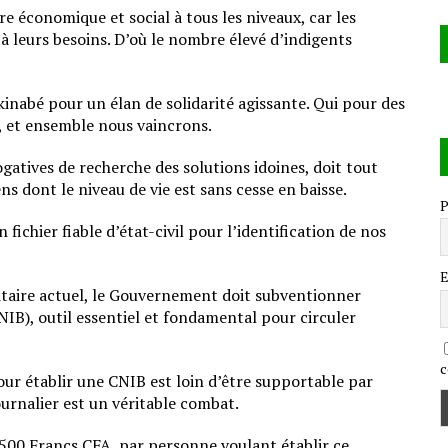
e économique et social à tous les niveaux, car les
 à leurs besoins. D’où le nombre élevé d’indigents
kinabé pour un élan de solidarité agissante. Qui pour des
s, et ensemble nous vaincrons.
atives de recherche des solutions idoines, doit tout
s dont le niveau de vie est sans cesse en baisse.
P
 fichier fiable d’état-civil pour l’identification de nos
E
itaire actuel, le Gouvernement doit subventionner
NIB), outil essentiel et fondamental pour circuler
c
ur établir une CNIB est loin d’être supportable par
urnalier est un véritable combat.
 500 Francs CFA par personne voulant établir ce