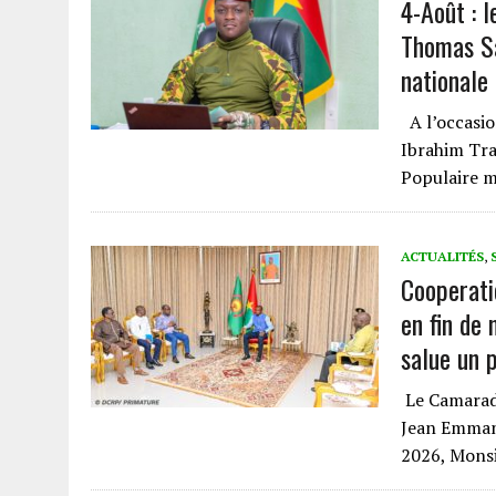
4-Août : l
Thomas Sa
nationale
A l’occasio
Ibrahim Tra
Populaire 
ACTUALITÉS
,
‎Cooperat
en fin de 
salue un p
‎ ‎Le Camar
Jean Emmanu
2026, Mons