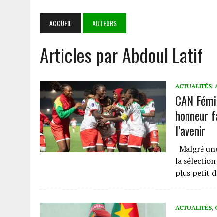
NIAMEY
4 AOÛT 2026
|
‎COOPERATION BURKINA FASO- SYSTÈME DES NATIONS 
ACCUEIL
AUTEURS
PARTENARIAT SOLIDE ET PORTEUR D’ESPOIR
Articles par Abdoul Latif
3 AOÛT 2026
|
TRANSPORT AÉRIEN : LES DÉPUTÉS AUTORISENT LA R
1 AOÛT 2026
|
E-VERBALISATION À OUAGADOUGOU : PLUS DE 1 000 I
5 AOÛT 2026
|
GOULMOU : LA BVDP RENFORCE LES CAPACITÉS PSYCH
ACTUALITÉS
,
CAN Fémin
honneur fa
l’avenir
Malgré une 
la sélection
plus petit 
ACTUALITÉS
,