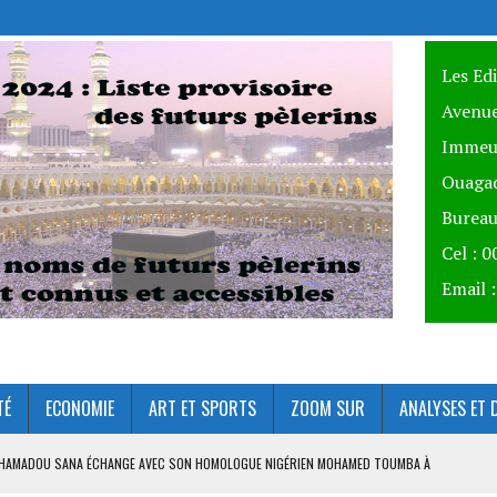
Les Ed
Avenue
Immeu
Ouagad
Bureau
Cel : 
Email 
TÉ
ECONOMIE
ART ET SPORTS
ZOOM SUR
ANALYSES ET 
AHAMADOU SANA ÉCHANGE AVEC SON HOMOLOGUE NIGÉRIEN MOHAMED TOUMBA À