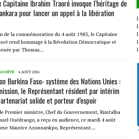
e Capitaine Ibrahim Traoré invoque l’héritage de
nkara pour lancer un appel à la libération
J
J
J
n de la commémoration du 4 août 1983, le Capitaine
J
oré rend hommage à la Révolution Démocratique et
menée par Thomas…
SOCIÉTÉ
4 AOÛT 2026
ion Burkina Faso- système des Nations Unies :
mission, le Représentant résident par intérim
artenariat solide et porteur d’espoir
ade Premier ministre, Chef du Gouvernement, Rimtalba
el Ouédraogo, a reçu en audience, ce mardi 4 août
ieur Maurice Azonnankpo, Représentant…