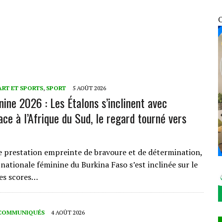
UNIES : EN FIN DE MISSION, LE REPRÉSENTANT RÉSIDENT PAR INTÉRIM SALUE UN
O
ATIFICATION DU PROTOCOLE DE MONTRÉAL DE 2014
NFRACTIONS ENREGISTRÉES EN SEULEMENT 12 HEURES
OSOCIALES ET SANITAIRES DES VDP
ART ET SPORTS
,
SPORT
5 AOÛT 2026
ine 2026 : Les Étalons s’inclinent avec
ce à l’Afrique du Sud, le regard tourné vers
prestation empreinte de bravoure et de détermination,
 nationale féminine du Burkina Faso s’est inclinée sur le
des scores…
COMMUNIQUÉS
4 AOÛT 2026