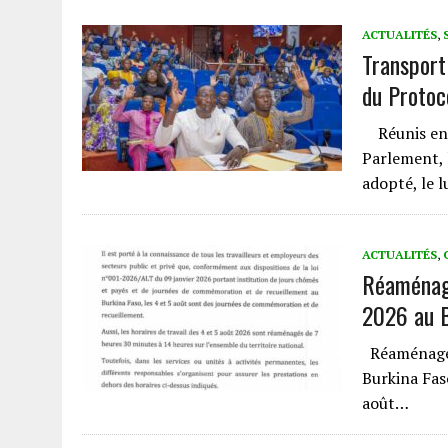
ACTUALITÉS
,
Transport 
du Protoc
Réunis en s
Parlement,
adopté, le 
ACTUALITÉS
,
Réaménage
2026 au B
Réaménageme
Burkina Fas
août…