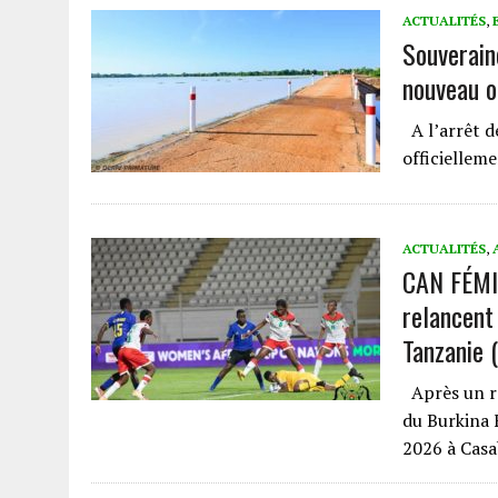
ACTUALITÉS
,
Souverain
nouveau o
A l’arrêt d
officiellem
ACTUALITÉS
,
CAN FÉMI
relancent 
Tanzanie (
Après un rev
du Burkina F
2026 à Cas