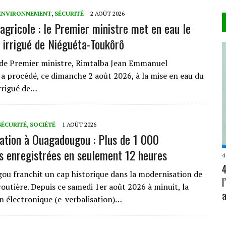
ENVIRONNEMENT
,
SÉCURITÉ
2 AOÛT 2026
 agricole : le Premier ministre met en eau le
 irrigué de Niéguéta-Toukôrô
de Premier ministre, Rimtalba Jean Emmanuel
a procédé, ce dimanche 2 août 2026, à la mise en eau du
rrigué de…
SÉCURITÉ
,
SOCIÉTÉ
1 AOÛT 2026
sation à Ouagadougou : Plus de 1 000
ns enregistrées en seulement 12 heures
4
4
 franchit un cap historique dans la modernisation de
routière. Depuis ce samedi 1er août 2026 à minuit, la
a
on électronique (e-verbalisation)…