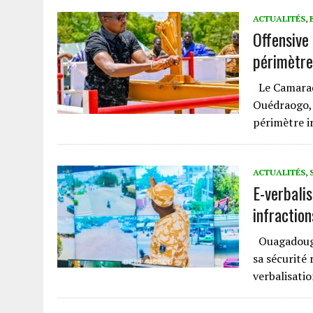
ACTUALITÉS
,
‎Offensive
périmètre
‎Le Camara
Ouédraogo, 
périmètre i
ACTUALITÉS
,
E-verbali
infractio
Ouagadougou
sa sécurité 
verbalisati