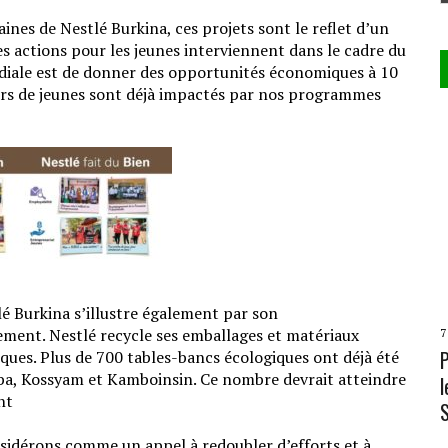
nes de Nestlé Burkina, ces projets sont le reflet d’un
 actions pour les jeunes interviennent dans le cadre du
diale est de donner des opportunités économiques à 10
liers de jeunes sont déjà impactés par nos programmes
é Burkina s’illustre également par son
nnement. Nestlé recycle ses emballages et matériaux
7
iques. Plus de 700 tables-bancs écologiques ont déjà été
eba, Kossyam et Kamboinsin. Ce nombre devrait atteindre
l
nt
nsidérons comme un appel à redoubler d’efforts et à