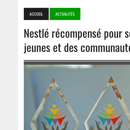
7 AOÛT 2026
|
LE BURKINA, LE MALI ET LE NIGER DÉFENDENT LEUR 
7 AOÛT 2026
|
DÉDOUGOU : LES CORPS CONSTITUÉS RENDENT HOMMA
ACCUEIL
ACTUALITÉS
5 AOÛT 2026
|
GOULMOU : LA BVDP RENFORCE LES CAPACITÉS PSYCH
Nestlé récompensé pour se
8 AOÛT 2026
|
IMMERSION AU BATAILLON MIXTE DE MARCHE FANTÔME 
TERRAIN
jeunes et des communauté