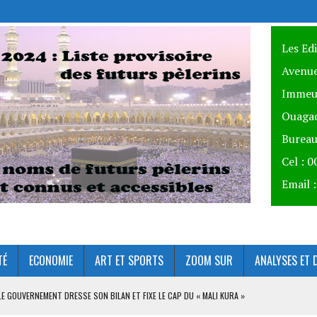
Les Ed
Avenue
Immeu
Ouagad
Bureau
Cel : 
Email 
TÉ
ECONOMIE
ART ET SPORTS
ZOOM SUR
ANALYSES ET 
 LE GOUVERNEMENT DRESSE SON BILAN ET FIXE LE CAP DU « MALI KURA »