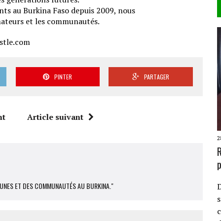
sents au Burkina Faso depuis 2009, nous
mateurs et les communautés.
stle.com
PINTER
PARTAGER
nt
Article suivant
2
R
p
EUNES ET DES COMMUNAUTÉS AU BURKINA."
D
s
c