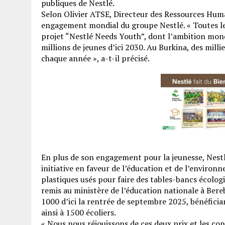
publiques de Nestlé.
Selon Olivier ATSE, Directeur des Ressources Humai
engagement mondial du groupe Nestlé. « Toutes les
projet “Nestlé Needs Youth”, dont l’ambition mon
millions de jeunes d’ici 2030. Au Burkina, des mil
chaque année », a-t-il précisé.
En plus de son engagement pour la jeunesse, Nestl
initiative en faveur de l’éducation et de l’enviro
plastiques usés pour faire des tables-bancs écolog
remis au ministère de l’éducation nationale à Ber
1000 d’ici la rentrée de septembre 2025, bénéficia
ainsi à 1500 écoliers.
« Nous nous réjouissons de ces deux prix et les co