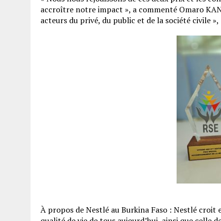
accroître notre impact », a commenté Omaro KANE. 
acteurs du privé, du public et de la société civile », 
À propos de Nestlé au Burkina Faso : Nestlé croit 
qualité de vie de tous aujourd’hui, ainsi que celle 