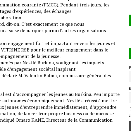
nsommation courante (FMCG). Pendant trois jours, les
tages d’expériences, des échanges
laboration.
ard, dit-on. C’est exactement ce que nous
ui a su se démarquer parmi d’autres organisations
son engagement fort et impactant envers les jeunes et
la VITRINE RSE pour le meilleur engagement dans le
ccompagnement de la jeunesse.
ts menés par Nestlé Burkina, soulignant les impacts
P
dèle d’engagement sociétal inspirant
a déclaré M. Valentin Balma, commissaire général des
E
tal est d’accompagner les jeunes au Burkina. Peu importe
être autonomes économiquement. Nestlé a réussi à mettre
 aux jeunes d’entreprendre immédiatement, d’apprendre
rmation, de lancer leur propre business ou de mieux se
c
a indiqué Omaro KANE, Directeur de la Communication