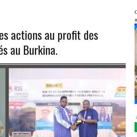
ENGAGEMENT CONTRE LE TERRORISME FACE AUX DÉCLARATIONS DE TINUBU
GE AUX ÉLÉMENTS DU 7ᵉ GROUPEMENT D’INTERVENTION RAPIDE
O
OSOCIALES ET SANITAIRES DES VDP
s actions au profit des
1 : LE FONDS DE SOUTIEN PATRIOTIQUE ÉVALUE SES RÉALISATIONS SUR LE
s au Burkina.