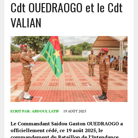
Cdt OUEDRAOGO et le Cdt
VALIAN
ECRIT PAR:
ABDOUL LATIF
19 AOÛT 2025
Le Commandant Saidou Gaston OUEDRAOGO a
officiellement cédé, ce 19 août 2025, le
commandement du Bataillon de l’Intendance