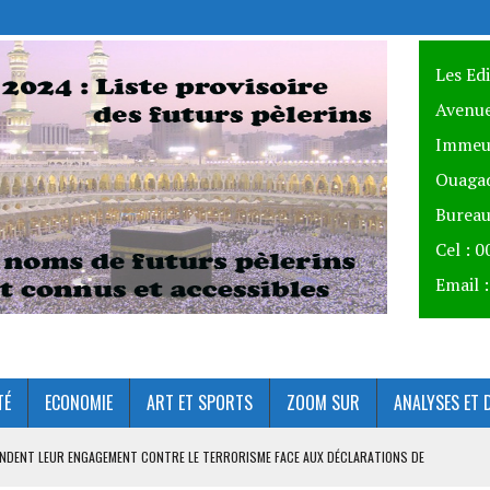
Les Ed
Avenue
Immeu
Ouagad
Bureau
Cel : 
Email 
TÉ
ECONOMIE
ART ET SPORTS
ZOOM SUR
ANALYSES ET 
ÉFENDENT LEUR ENGAGEMENT CONTRE LE TERRORISME FACE AUX DÉCLARATIONS DE