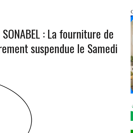
GE AUX ÉLÉMENTS DU 7ᵉ GROUPEMENT D’INTERVENTION RAPIDE
O
OSOCIALES ET SANITAIRES DES VDP
 SONABEL : La fourniture de
ÉCHANGE AVEC SON HOMOLOGUE NIGÉRIEN MOHAMED TOUMBA À NIAMEY
 DRESSE SON BILAN ET FIXE LE CAP DU « MALI KURA »
airement suspendue le Samedi