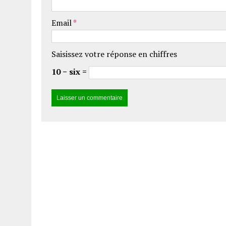
Email
*
Saisissez votre réponse en chiffres
10 − six =