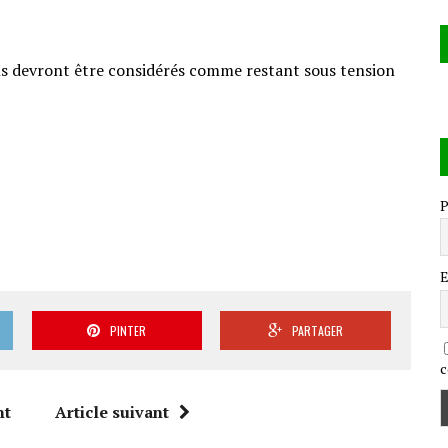
ons devront être considérés comme restant sous tension
P
E
PINTER
PARTAGER
c
nt
Article suivant