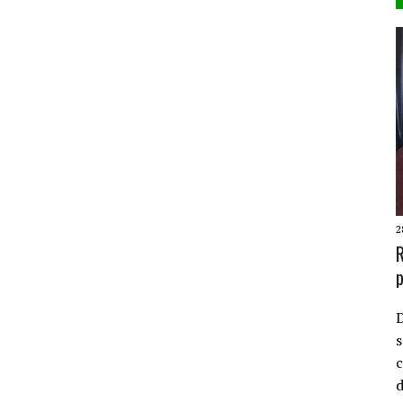
2
R
p
D
s
c