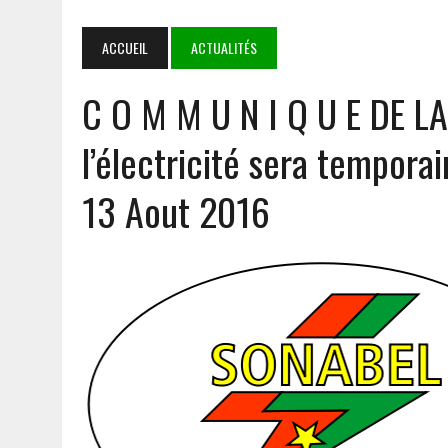
TINUBU
7 AOÛT 2026
|
DÉDOUGOU : LES CORPS CONSTITUÉS RENDENT HOMMA
ACCUEIL
ACTUALITÉS
5 AOÛT 2026
|
GOULMOU : LA BVDP RENFORCE LES CAPACITÉS PSYCH
C O M M U N I Q U E DE LA
5 AOÛT 2026
|
COOPÉRATION SÉCURITAIRE AES : MAHAMADOU SANA 
7 AOÛT 2026
|
MALI : APRÈS 5 ANS DE TRANSITION, LE GOUVERNEMENT
l’électricité sera tempor
13 Aout 2016