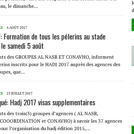
l
eau, le dimanche…
ÉS
4 AOÛT 2017
: Formation de tous les pélerins au stade
 le samedi 5 août
ents des GROUPES AL NASR ET CONAVHO, informent
lerins inscrits pour le HADJ 2017 auprès des agences des
oupes, que…
ÉS
25 JUILLET 2017
é: Hadj 2017 visas supplementaires
nts des trois(3) groupes d’agences ( AL NASR,
OOORDINATION et CONAVHO) à savoir les 37 agences
pour l’organisation du hadj édition 2015,…