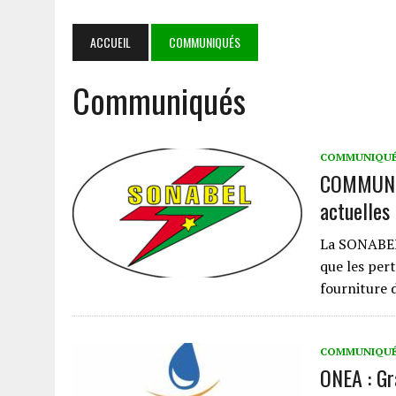
TINUBU
7 AOÛT 2026
|
DÉDOUGOU : LES CORPS CONSTITUÉS RENDENT HOMMA
ACCUEIL
COMMUNIQUÉS
5 AOÛT 2026
|
GOULMOU : LA BVDP RENFORCE LES CAPACITÉS PSYCH
Communiqués
5 AOÛT 2026
|
COOPÉRATION SÉCURITAIRE AES : MAHAMADOU SANA 
7 AOÛT 2026
|
MALI : APRÈS 5 ANS DE TRANSITION, LE GOUVERNEMENT
COMMUNIQU
COMMUNIQ
actuelles
La SONABEL 
que les per
fourniture d
COMMUNIQU
ONEA : Gr