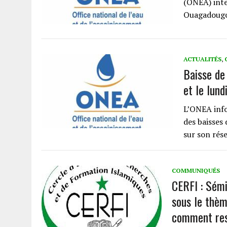
(ONEA) inter
Ouagadougou
ACTUALITÉS
,
Baisse de
et le lund
L’ONEA info
des baisses
sur son rés
COMMUNIQUÉS
CERFI : Sém
sous le thèm
comment rest