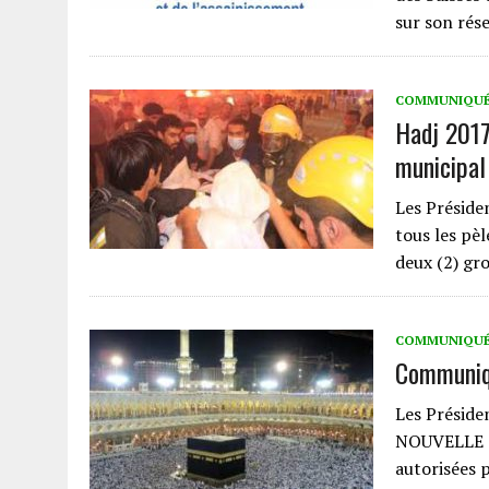
sur son rés
COMMUNIQU
Hadj 2017
municipal
Les Présid
tous les pè
deux (2) gr
COMMUNIQU
Communiqu
Les Préside
NOUVELLE C
autorisées 