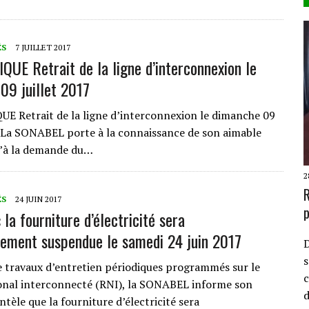
ÉS
7 JUILLET 2017
E Retrait de la ligne d’interconnexion le
09 juillet 2017
 Retrait de la ligne d’interconnexion le dimanche 09
7 La SONABEL porte à la connaissance de son aimable
u’à la demande du…
2
R
ÉS
24 JUIN 2017
p
la fourniture d’électricité sera
ement suspendue le samedi 24 juin 2017
D
s
e travaux d’entretien périodiques programmés sur le
c
onal interconnecté (RNI), la SONABEL informe son
ntèle que la fourniture d’électricité sera