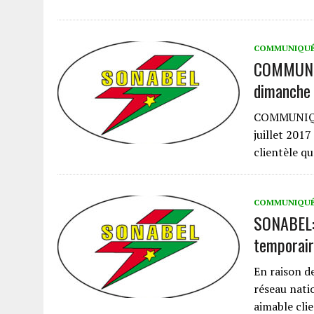
COMMUNIQU
COMMUNIQU
dimanche 
COMMUNIQUE
juillet 201
clientèle q
COMMUNIQU
SONABEL: 
temporair
En raison d
réseau nati
aimable clie