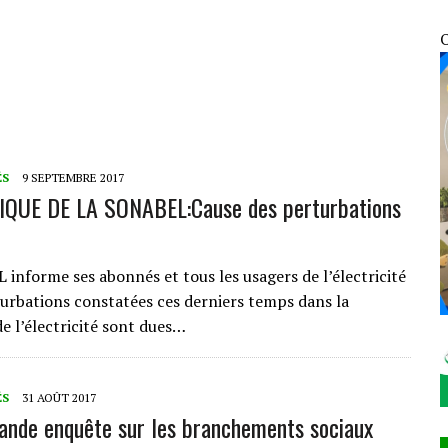
GE AUX ÉLÉMENTS DU 7ᵉ GROUPEMENT D’INTERVENTION RAPIDE
O
OSOCIALES ET SANITAIRES DES VDP
ÉCHANGE AVEC SON HOMOLOGUE NIGÉRIEN MOHAMED TOUMBA À NIAMEY
 DRESSE SON BILAN ET FIXE LE CAP DU « MALI KURA »
ÉS
9 SEPTEMBRE 2017
UE DE LA SONABEL:Cause des perturbations
informe ses abonnés et tous les usagers de l’électricité
turbations constatées ces derniers temps dans la
e l’électricité sont dues…
ÉS
31 AOÛT 2017
ande enquête sur les branchements sociaux