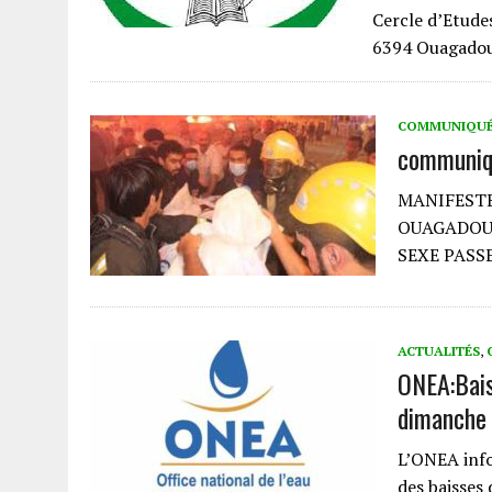
Cercle d’Etude
6394 Ouagadoug
COMMUNIQU
communiqu
MANIFESTE
OUAGADO
SEXE PASS
ACTUALITÉS
,
ONEA:Bais
dimanche 
L’ONEA info
des baisses