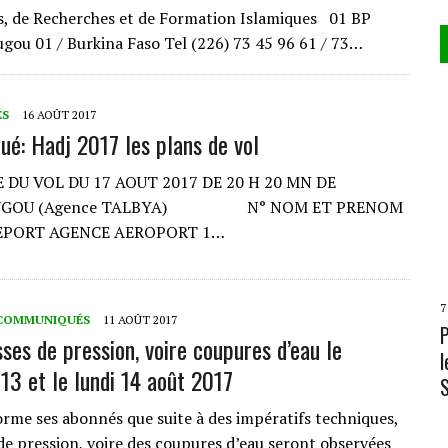
s, de Recherches et de Formation Islamiques 01 BP
ou 01 / Burkina Faso Tel (226) 73 45 96 61 / 73…
ÉS
16 AOÛT 2017
é: Hadj 2017 les plans de vol
 DU VOL DU 17 AOUT 2017 DE 20 H 20 MN DE
UGOU (Agence TALBYA) N° NOM ET PRENOM
EPORT AGENCE AEROPORT 1…
7
COMMUNIQUÉS
11 AOÛT 2017
ses de pression, voire coupures d’eau le
l
13 et le lundi 14 août 2017
rme ses abonnés que suite à des impératifs techniques,
L
 de pression, voire des coupures d’eau seront observées