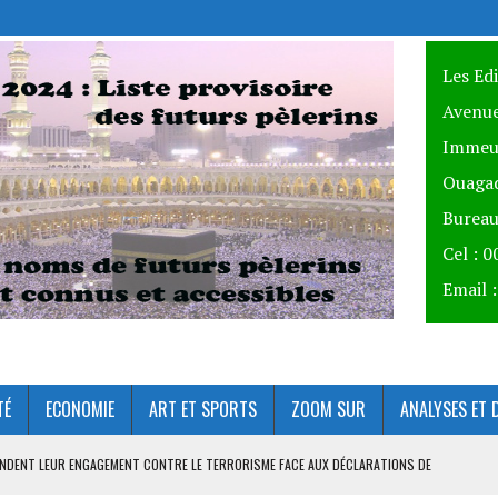
Les Ed
Avenue
Immeu
Ouagad
Bureau
Cel : 
Email 
TÉ
ECONOMIE
ART ET SPORTS
ZOOM SUR
ANALYSES ET 
ÉFENDENT LEUR ENGAGEMENT CONTRE LE TERRORISME FACE AUX DÉCLARATIONS DE