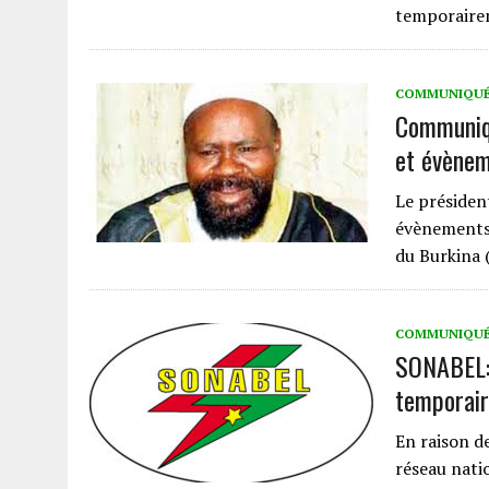
temporair
COMMUNIQU
Communiqu
et évènem
Le présiden
évènements 
du Burkina 
COMMUNIQU
SONABEL: 
temporair
En raison d
réseau nati