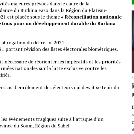
ités majeures prévues dans le cadre de la
ndance du Burkina Faso dans la Région du Plateau-
21 est placée sous le thème
« Réconciliation nationale
 de tous pour un développement durable du Burkina
 abrogation du décret n°2021-
rtant révision des listes électorales biométriques.
t nécessaire de réorienter les impératifs et les priorités
rmées nationales sur la lutte exclusive contre les
fiés.
2
R
cessus d’enrôlement des électeurs qui devait se tenir du
p
D
s
 les évènements tragiques suite à l’attaque d’un
c
ovince du Soum, Région du Sahel.