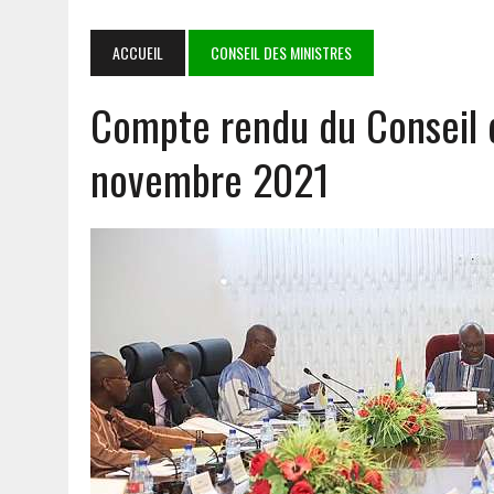
INTÉRIM SALUE UN PARTENARIAT SOLIDE ET PORTEUR
3 AOÛT 2026
|
TRANSPORT AÉRIEN : LES DÉPUTÉS AUTORISENT LA R
ACCUEIL
CONSEIL DES MINISTRES
1 AOÛT 2026
|
E-VERBALISATION À OUAGADOUGOU : PLUS DE 1 000 I
Compte rendu du Conseil 
5 AOÛT 2026
|
GOULMOU : LA BVDP RENFORCE LES CAPACITÉS PSYCH
5 AOÛT 2026
|
COOPÉRATION SÉCURITAIRE AES : MAHAMADOU SANA 
novembre 2021