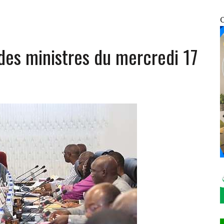
 D’ESPOIR
ATIFICATION DU PROTOCOLE DE MONTRÉAL DE 2014
O
NFRACTIONS ENREGISTRÉES EN SEULEMENT 12 HEURES
des ministres du mercredi 17
OSOCIALES ET SANITAIRES DES VDP
ÉCHANGE AVEC SON HOMOLOGUE NIGÉRIEN MOHAMED TOUMBA À NIAMEY