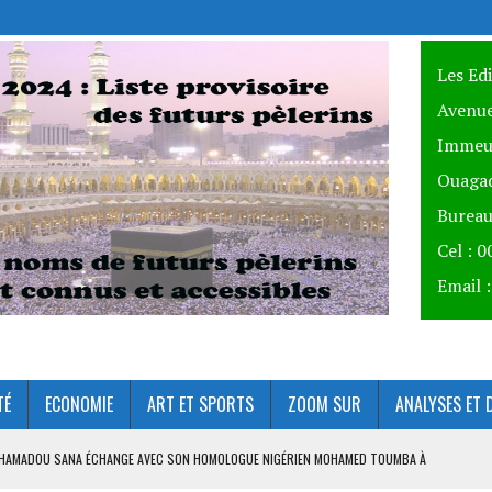
Les Ed
Avenue
Immeu
Ouagad
Bureau
Cel : 
Email 
TÉ
ECONOMIE
ART ET SPORTS
ZOOM SUR
ANALYSES ET 
ME DES NATIONS UNIES : EN FIN DE MISSION, LE REPRÉSENTANT RÉSIDENT PAR