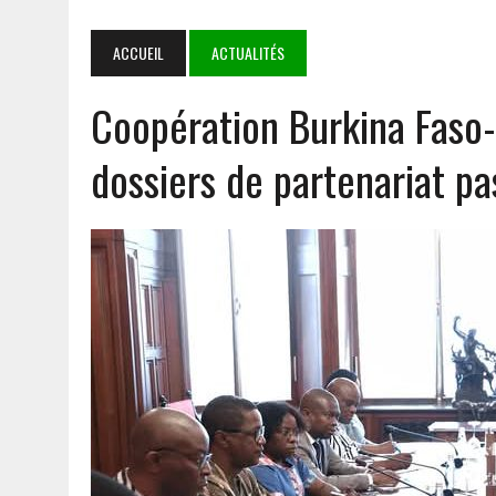
7 AOÛT 2026
|
LE BURKINA, LE MALI ET LE NIGER DÉFENDENT LEUR 
7 AOÛT 2026
|
DÉDOUGOU : LES CORPS CONSTITUÉS RENDENT HOMMA
ACCUEIL
ACTUALITÉS
5 AOÛT 2026
|
GOULMOU : LA BVDP RENFORCE LES CAPACITÉS PSYCH
Coopération Burkina Faso-
8 AOÛT 2026
|
IMMERSION AU BATAILLON MIXTE DE MARCHE FANTÔME 
TERRAIN
dossiers de partenariat p