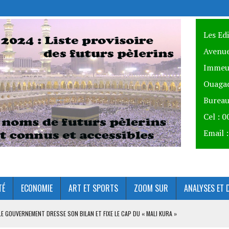
Les Ed
Avenue
Immeu
Ouagad
Bureau
Cel : 
Email 
TÉ
ECONOMIE
ART ET SPORTS
ZOOM SUR
ANALYSES ET 
 LE GOUVERNEMENT DRESSE SON BILAN ET FIXE LE CAP DU « MALI KURA »