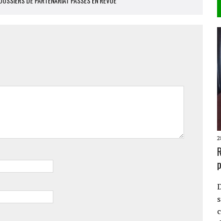
DOSSIERS DE PARTENARIAT PASSÉS EN REVUE"
2
R
p
D
s
c