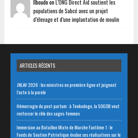
Ilboudo on
L’ONG Direct Aid soutient les
populations de Sabcé avec un projet
d’élevage et d’une implantation de moulin
ARTICLES RÉCENTS
JNLAV 2026 : les ministres en première ligne et joignent
l’acte à la parole
Hémorragie du post-partum : à Tenkodogo, la SOGOB veut
renforcer le rôle des sages-femmes
Immersion au Bataillon Mixte de Marche Fantôme 1 : le
Fonds de Soutien Patriotique évalue ses réalisations sur le