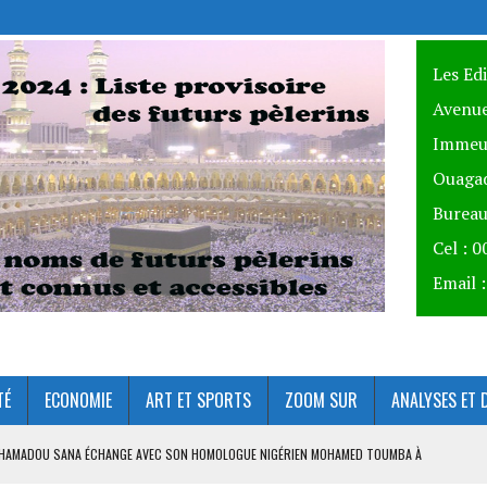
Les Ed
Avenue
Immeu
Ouagad
Bureau
Cel : 
Email 
TÉ
ECONOMIE
ART ET SPORTS
ZOOM SUR
ANALYSES ET 
AHAMADOU SANA ÉCHANGE AVEC SON HOMOLOGUE NIGÉRIEN MOHAMED TOUMBA À