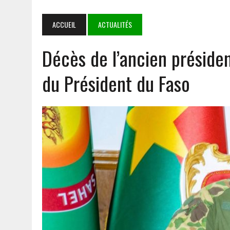
NIAMEY
4 AOÛT 2026
|
‎COOPERATION BURKINA FASO- SYSTÈME DES NATIONS 
ACCUEIL
ACTUALITÉS
PARTENARIAT SOLIDE ET PORTEUR D’ESPOIR
Décès de l’ancien préside
3 AOÛT 2026
|
TRANSPORT AÉRIEN : LES DÉPUTÉS AUTORISENT LA R
1 AOÛT 2026
|
E-VERBALISATION À OUAGADOUGOU : PLUS DE 1 000 I
du Président du Faso
5 AOÛT 2026
|
GOULMOU : LA BVDP RENFORCE LES CAPACITÉS PSYCH