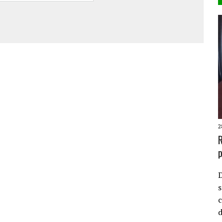
2
R
p
D
s
c