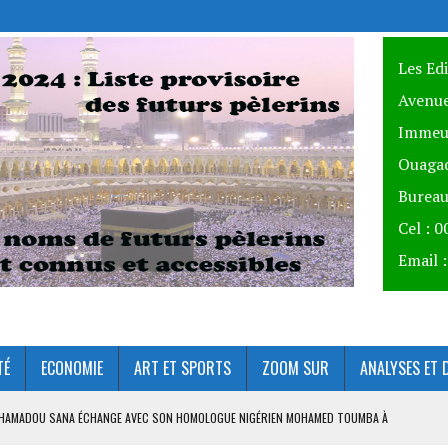
Les Ed
Avenue
Immeu
Ouagad
Bureau
Cel : 
Email 
TÉ
ECONOMIE
ART ET SPORTS
ZOOM SUR
ANALYSES ET 
AHAMADOU SANA ÉCHANGE AVEC SON HOMOLOGUE NIGÉRIEN MOHAMED TOUMBA À