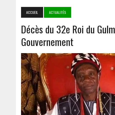
NIAMEY
4 AOÛT 2026
|
‎COOPERATION BURKINA FASO- SYSTÈME DES NATIONS 
ACCUEIL
ACTUALITÉS
PARTENARIAT SOLIDE ET PORTEUR D’ESPOIR
Décès du 32e Roi du Gul
3 AOÛT 2026
|
TRANSPORT AÉRIEN : LES DÉPUTÉS AUTORISENT LA R
1 AOÛT 2026
|
E-VERBALISATION À OUAGADOUGOU : PLUS DE 1 000 I
Gouvernement
5 AOÛT 2026
|
GOULMOU : LA BVDP RENFORCE LES CAPACITÉS PSYCH