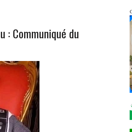
UNIES : EN FIN DE MISSION, LE REPRÉSENTANT RÉSIDENT PAR INTÉRIM SALUE UN
O
mu : Communiqué du
ATIFICATION DU PROTOCOLE DE MONTRÉAL DE 2014
NFRACTIONS ENREGISTRÉES EN SEULEMENT 12 HEURES
OSOCIALES ET SANITAIRES DES VDP