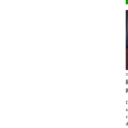
2
R
p
D
s
c