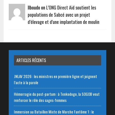
Ilboudo on
L’ONG Direct Aid soutient les
populations de Sabcé avec un projet
d’élevage et d’une implantation de moulin
ARTICLES RÉCENTS
JNLAV 2026 : les ministres en première ligne et joignent
l’acte à la parole
Hémorragie du post-partum : à Tenkodogo, la SOGOB veut
renforcer le rôle des sages-femmes
Immersion au Bataillon Mixte de Marche Fantôme 1 : le