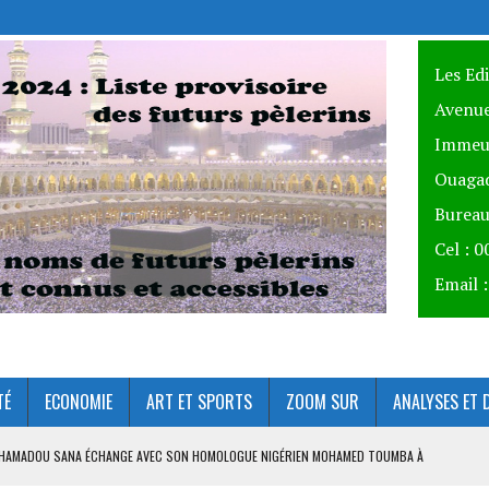
Les Ed
Avenue
Immeu
Ouagad
Bureau
Cel : 
Email 
TÉ
ECONOMIE
ART ET SPORTS
ZOOM SUR
ANALYSES ET 
AHAMADOU SANA ÉCHANGE AVEC SON HOMOLOGUE NIGÉRIEN MOHAMED TOUMBA À