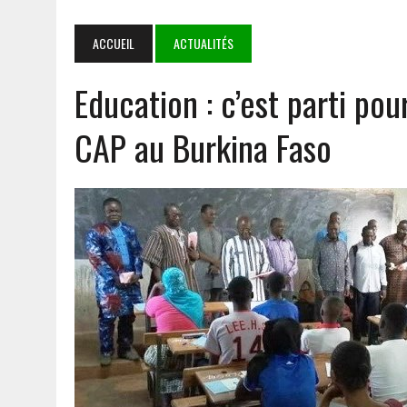
NIAMEY
4 AOÛT 2026
|
‎COOPERATION BURKINA FASO- SYSTÈME DES NATIONS 
ACCUEIL
ACTUALITÉS
PARTENARIAT SOLIDE ET PORTEUR D’ESPOIR
Education : c’est parti po
3 AOÛT 2026
|
TRANSPORT AÉRIEN : LES DÉPUTÉS AUTORISENT LA R
1 AOÛT 2026
|
E-VERBALISATION À OUAGADOUGOU : PLUS DE 1 000 I
CAP au Burkina Faso
5 AOÛT 2026
|
GOULMOU : LA BVDP RENFORCE LES CAPACITÉS PSYCH