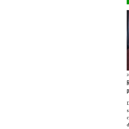
2
R
p
D
s
c