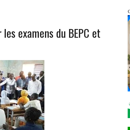
UNIES : EN FIN DE MISSION, LE REPRÉSENTANT RÉSIDENT PAR INTÉRIM SALUE UN
O
ur les examens du BEPC et
ATIFICATION DU PROTOCOLE DE MONTRÉAL DE 2014
NFRACTIONS ENREGISTRÉES EN SEULEMENT 12 HEURES
OSOCIALES ET SANITAIRES DES VDP