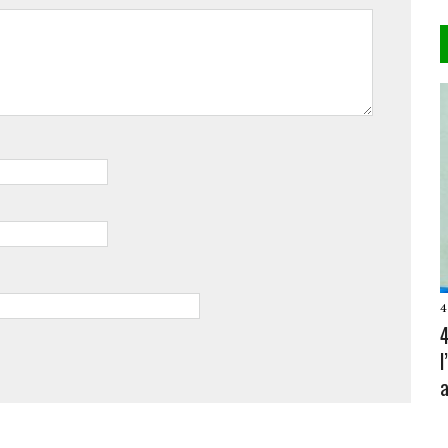
4
4
a