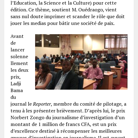
l’Education, la Science et la Culture) pour cette
édition. Ce thème, soutient M. Ouédraogo, vient
sans nul doute imprimer et scander le rôle que doit
jouer les medias pour bâtir une société de paix.
Avant
de
lancer
solenne
llement
les deux
prix,
Ladji
Bama
du
journal le
Reporter
, membre du comité de pilotage, a
tenu à les présenter brièvement. D’après lui, le prix
Norbert Zongo du journalisme d’investigation d’un
montant de 1 million de francs CFA, est un prix
d’excellence destiné à récompenser les meilleures
œuvres d’investigation en journalisme. Il est ouvert