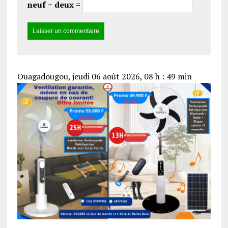
neuf − deux =
Ouagadougou, jeudi 06 août 2026, 08 h : 49 min