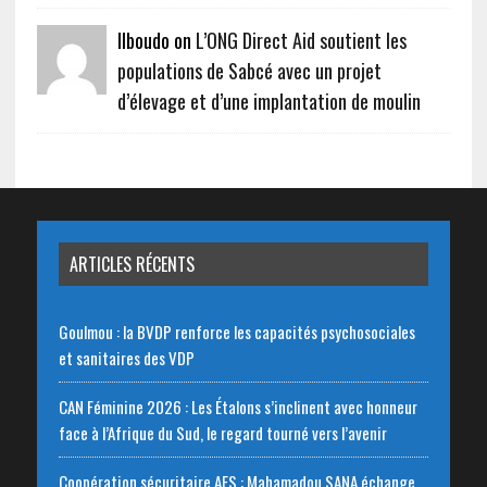
Ilboudo on
L’ONG Direct Aid soutient les
populations de Sabcé avec un projet
d’élevage et d’une implantation de moulin
ARTICLES RÉCENTS
Goulmou : la BVDP renforce les capacités psychosociales
et sanitaires des VDP
CAN Féminine 2026 : Les Étalons s’inclinent avec honneur
face à l’Afrique du Sud, le regard tourné vers l’avenir
Coopération sécuritaire AES : Mahamadou SANA échange