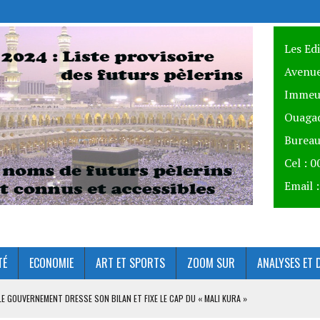
Les Ed
Avenue
Immeu
Ouagad
Bureau
Cel : 
Email 
TÉ
ECONOMIE
ART ET SPORTS
ZOOM SUR
ANALYSES ET 
 LE GOUVERNEMENT DRESSE SON BILAN ET FIXE LE CAP DU « MALI KURA »