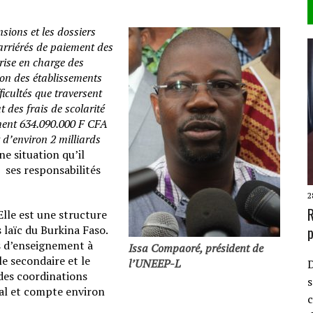
sions et les dossiers
 arriérés de paiement des
prise en charge des
ion des établissements
icultés que traversent
 des frais de scolarité
ement 634.090.000 F CFA
t d’environ 2 milliards
e situation qu’il
ses responsabilités
2
R
Elle est une structure
p
 laïc du Burkina Faso.
es d’enseignement à
Issa Compaoré, président de
 le secondaire et le
l’UNEEP-L
D
 des coordinations
s
nal et compte environ
c