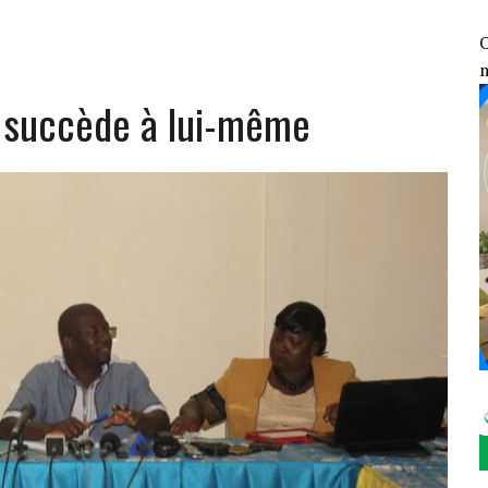
ENGAGEMENT CONTRE LE TERRORISME FACE AUX DÉCLARATIONS DE TINUBU
GE AUX ÉLÉMENTS DU 7ᵉ GROUPEMENT D’INTERVENTION RAPIDE
O
OSOCIALES ET SANITAIRES DES VDP
é succède à lui-même
1 : LE FONDS DE SOUTIEN PATRIOTIQUE ÉVALUE SES RÉALISATIONS SUR LE