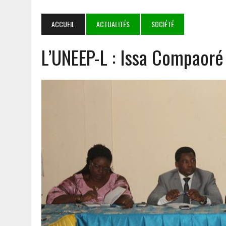
7 AOÛT 2026
|
LE BURKINA, LE MALI ET LE NIGER DÉFENDENT LEUR 
7 AOÛT 2026
|
DÉDOUGOU : LES CORPS CONSTITUÉS RENDENT HOMMA
ACCUEIL
ACTUALITÉS
SOCIÉTÉ
5 AOÛT 2026
|
GOULMOU : LA BVDP RENFORCE LES CAPACITÉS PSYCH
L’UNEEP-L : Issa Compaor
8 AOÛT 2026
|
IMMERSION AU BATAILLON MIXTE DE MARCHE FANTÔME 
TERRAIN