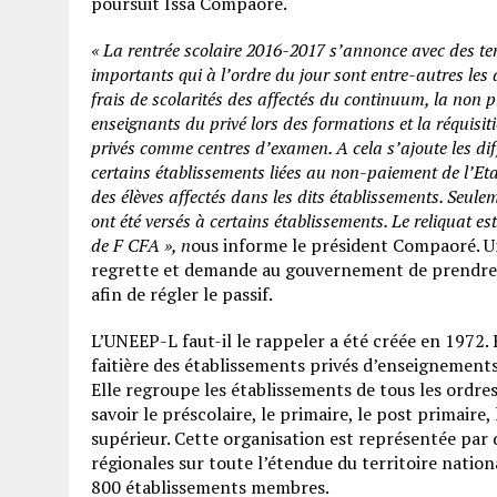
poursuit Issa Compaoré.
« La rentrée scolaire 2016-2017 s’annonce avec des ten
importants qui à l’ordre du jour sont entre-autres les
frais de scolarités des affectés du continuum, la non 
enseignants du privé lors des formations et la réquisit
privés comme centres d’examen. A cela s’ajoute les diff
certains établissements liées au non-paiement de l’Etat
des élèves affectés dans les dits établissements. Seul
ont été versés à certains établissements. Le reliquat es
de F CFA », n
ous informe le président Compaoré. Un
regrette et demande au gouvernement de prendre 
afin de régler le passif.
L’UNEEP-L faut-il le rappeler a été créée en 1972. 
faitière des établissements privés d’enseignements
Elle regroupe les établissements de tous les ordr
savoir le préscolaire, le primaire, le post primaire,
supérieur. Cette organisation est représentée par
régionales sur toute l’étendue du territoire natio
800 établissements membres.