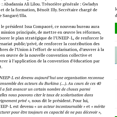
L
: Abadansia Ali Lilou. Trésorière générale : Gwladys
l
et de la formation, Bénoît Illy. Secrétaire chargé de
 Sangaré/Illa.
 le président Issa Compaoré, ce nouveau bureau aura
 mission principale, de mettre en œuvre les réformes,
borer le plan stratégique de l’UNEEP-L, de renforcer le
nariat public/privé, de renforcer la contribution des
es de l’Union à l’effort de scolarisation, d’œuvrer à la
 en œuvre de la nouvelle convention collective et
vrer à l’application de la convention d’éducation par
t.
UNEEP-L est devenu aujourd’hui une organisation reconnue
’ensemble des acteurs du Burkina (…). Au cours de ces 40
il a fait avancer un certain nombre de choses parmi
elles nous pouvons citer le taux de scolarisation dans
eignement privé »,
nous dit le président. Pour lui,
EEP-L est devenu «
un acteur incontournable »
et
« mérite
turer pour être toujours en capacité de ne pas décevoir »
,