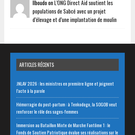
Ilboudo on
L’ONG Direct Aid soutient les
populations de Sabcé avec un projet
d’élevage et d’une implantation de moulin
ARTICLES RÉCENTS
JNLAV 2026 : les ministres en première ligne et joignent
l’acte à la parole
Hémorragie du post-partum : à Tenkodogo, la SOGOB veut
renforcer le rôle des sages-femmes
Immersion au Bataillon Mixte de Marche Fantôme 1 : le
Fonds de Soutien Patriotique évalue ses réalisations sur le