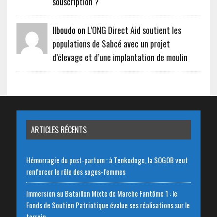
souscription ?
Ilboudo on
L’ONG Direct Aid soutient les
populations de Sabcé avec un projet
d’élevage et d’une implantation de moulin
ARTICLES RÉCENTS
Hémorragie du post-partum : à Tenkodogo, la SOGOB veut
renforcer le rôle des sages-femmes
Immersion au Bataillon Mixte de Marche Fantôme 1 : le
Fonds de Soutien Patriotique évalue ses réalisations sur le
terrain