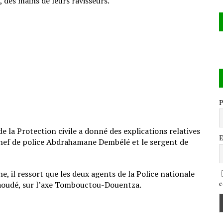
, des mains de leurs ravisseurs.
P
 de la Protection civile a donné des explications relatives
E
-Chef de police Abdrahamane Dembélé et le sergent de
 il ressort que les deux agents de la Police nationale
c
Maoudé, sur l’axe Tombouctou-Douentza.