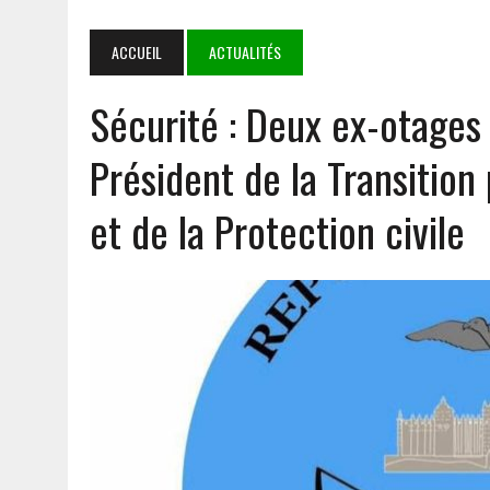
NIAMEY
4 AOÛT 2026
|
‎COOPERATION BURKINA FASO- SYSTÈME DES NATIONS 
ACCUEIL
ACTUALITÉS
PARTENARIAT SOLIDE ET PORTEUR D’ESPOIR
Sécurité : Deux ex-otage
3 AOÛT 2026
|
TRANSPORT AÉRIEN : LES DÉPUTÉS AUTORISENT LA R
1 AOÛT 2026
|
E-VERBALISATION À OUAGADOUGOU : PLUS DE 1 000 I
Président de la Transition 
5 AOÛT 2026
|
GOULMOU : LA BVDP RENFORCE LES CAPACITÉS PSYCH
et de la Protection civile