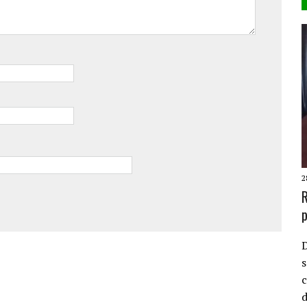
2
R
p
D
s
c