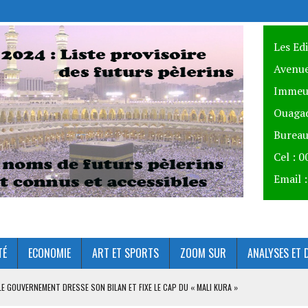
Les Ed
Avenue
Immeu
Ouagad
Bureau
Cel : 
Email 
TÉ
ECONOMIE
ART ET SPORTS
ZOOM SUR
ANALYSES ET 
 LE GOUVERNEMENT DRESSE SON BILAN ET FIXE LE CAP DU « MALI KURA »