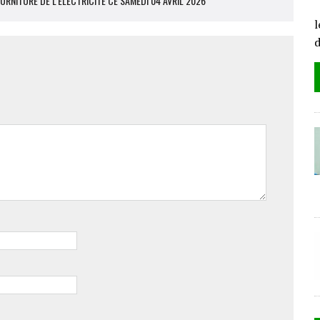
RNITURE DE L’ÉLECTRICITÉ CE SAMEDI 04 AVRIL 2026"
L
l