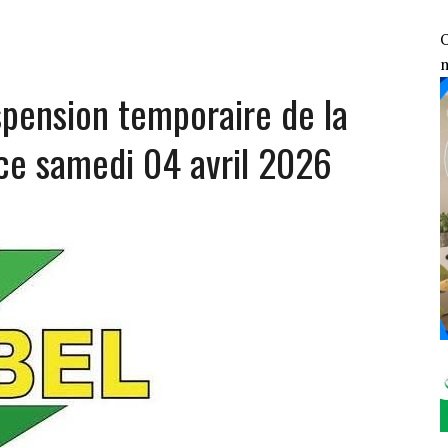
ENGAGEMENT CONTRE LE TERRORISME FACE AUX DÉCLARATIONS DE TINUBU
GE AUX ÉLÉMENTS DU 7ᵉ GROUPEMENT D’INTERVENTION RAPIDE
O
OSOCIALES ET SANITAIRES DES VDP
ension temporaire de la
1 : LE FONDS DE SOUTIEN PATRIOTIQUE ÉVALUE SES RÉALISATIONS SUR LE
é ce samedi 04 avril 2026