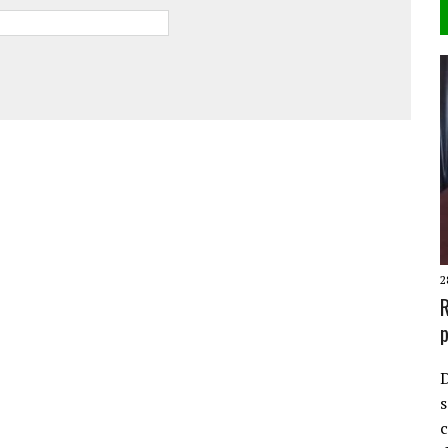
2
R
p
D
s
c