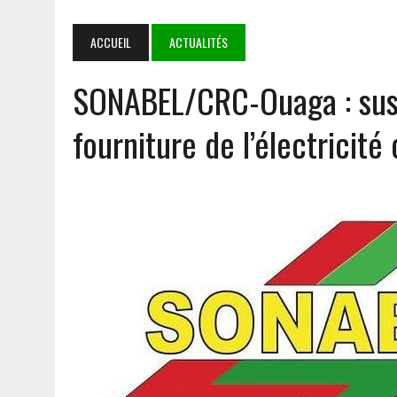
7 AOÛT 2026
|
LE BURKINA, LE MALI ET LE NIGER DÉFENDENT LEUR 
7 AOÛT 2026
|
DÉDOUGOU : LES CORPS CONSTITUÉS RENDENT HOMMA
ACCUEIL
ACTUALITÉS
5 AOÛT 2026
|
GOULMOU : LA BVDP RENFORCE LES CAPACITÉS PSYCH
SONABEL/CRC-Ouaga : susp
8 AOÛT 2026
|
IMMERSION AU BATAILLON MIXTE DE MARCHE FANTÔME 
TERRAIN
fourniture de l’électricit