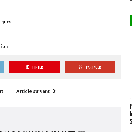
iques
tion!
PINTER
PARTAGER
nt
Article suivant
7
l