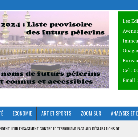
Les Ed
Avenue
Immeu
Ouagad
Bureau
Cel : 
Email 
TÉ
ECONOMIE
ART ET SPORTS
ZOOM SUR
ANALYSES ET 
ÉFENDENT LEUR ENGAGEMENT CONTRE LE TERRORISME FACE AUX DÉCLARATIONS DE