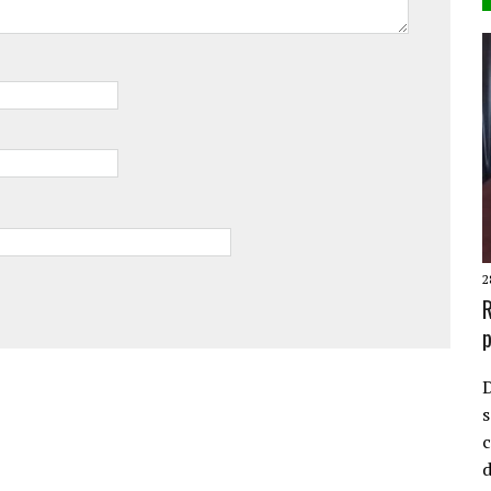
2
R
p
D
s
c