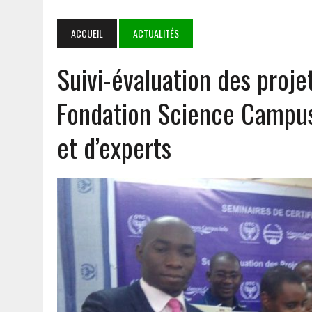
TINUBU
7 AOÛT 2026
|
DÉDOUGOU : LES CORPS CONSTITUÉS RENDENT HOMMA
ACCUEIL
ACTUALITÉS
5 AOÛT 2026
|
GOULMOU : LA BVDP RENFORCE LES CAPACITÉS PSYCH
Suivi-évaluation des proje
5 AOÛT 2026
|
COOPÉRATION SÉCURITAIRE AES : MAHAMADOU SANA 
7 AOÛT 2026
|
MALI : APRÈS 5 ANS DE TRANSITION, LE GOUVERNEMENT
Fondation Science Campus 
et d’experts