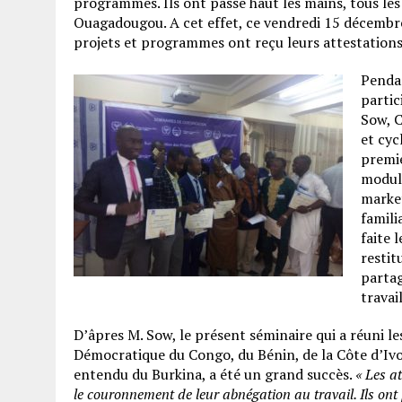
programmes. Ils ont passé haut les mains, tous le
Ouagadougou. A cet effet, ce vendredi 15 décembre 
projets et programmes ont reçu leurs attestations
Pendan
partic
Sow, C
et cyc
premie
module
market
famili
faite 
restit
partag
travai
D’âpres M. Sow, le présent séminaire qui a réuni l
Démocratique du Congo, du Bénin, de la Côte d’Ivoi
entendu du Burkina, a été un grand succès.
« Les at
le couronnement de leur abnégation au travail. Ils ont