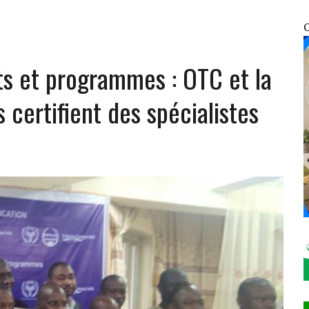
GE AUX ÉLÉMENTS DU 7ᵉ GROUPEMENT D’INTERVENTION RAPIDE
O
OSOCIALES ET SANITAIRES DES VDP
ts et programmes : OTC et la
ÉCHANGE AVEC SON HOMOLOGUE NIGÉRIEN MOHAMED TOUMBA À NIAMEY
 DRESSE SON BILAN ET FIXE LE CAP DU « MALI KURA »
certifient des spécialistes