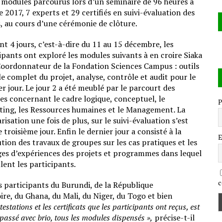
s modules parcourus lors d’un séminaire de 96 heures à
2017, 7 experts et 29 certifiés en suivi-évaluation des
, au cours d’une cérémonie de clôture.
t 4 jours, c’est-à-dire du 11 au 15 décembre, les
ipants ont exploré les modules suivants à en croire Siaka
oordonnateur de la Fondation Sciences Campus : outils
le complet du projet, analyse, contrôle et audit pour le
r jour. Le jour 2 a été meublé par le parcourt des
s concernant le cadre logique, conceptuel, le
P
ing, les Ressources humaines et le Management. La
arisation une fois de plus, sur le suivi-évaluation s’est
le troisième jour. Enfin le dernier jour a consisté à la
E
ution des travaux de groupes sur les cas pratiques et les
es d’expériences des projets et programmes dans lequel
llent les participants.
c
es participants du Burundi, de la République
re, du Ghana, du Mali, du Niger, du Togo et bien
testations et les certificats que les participants ont reçus, est
 passé avec brio, tous les modules dispensés »,
précise-t-il