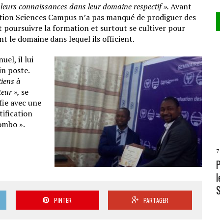
r leurs connaissances dans leur domaine respectif ».
Avant
ation Sciences Campus n’a pas manqué de prodiguer des
nt poursuivre la formation et surtout se cultiver pour
t le domaine dans lequel ils officient.
el, il lui
in poste.
tiens à
teur »,
se
fie avec une
tification
gombo ».
7
l
PINTER
PARTAGER
L