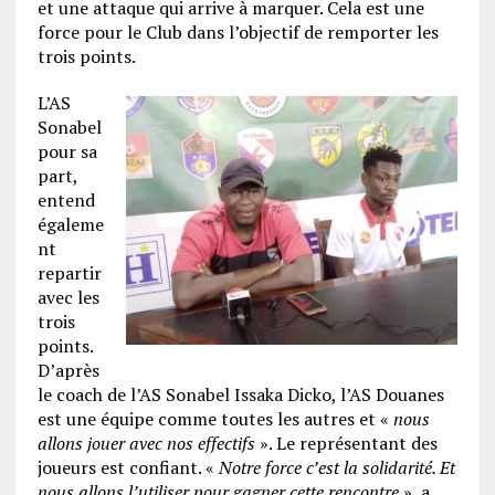
et une attaque qui arrive à marquer. Cela est une
force pour le Club dans l’objectif de remporter les
trois points.
L’AS
Sonabel
pour sa
part,
entend
égaleme
nt
repartir
avec les
trois
points.
D’après
le coach de l’AS Sonabel Issaka Dicko, l’AS Douanes
est une équipe comme toutes les autres et «
nous
allons jouer avec nos effectifs
». Le représentant des
joueurs est confiant. «
Notre force c’est la solidarité. Et
nous allons l’utiliser pour gagner cette rencontre
», a