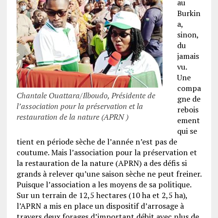
au
Burkin
a,
sinon,
du
jamais
vu.
Une
compa
Chantale Ouattara/Ilboudo, Présidente de
gne de
l’association pour la préservation et la
rebois
restauration de la nature (APRN )
ement
qui se
tient en période sèche de l’année n’est pas de
coutume. Mais l’association pour la préservation et
la restauration de la nature (APRN) a des défis si
grands à relever qu’une saison sèche ne peut freiner.
Puisque l’association a les moyens de sa politique.
Sur un terrain de 12,5 hectares (10 ha et 2,5 ha),
l’APRN a mis en place un dispositif d’arrosage à
travers deux forages d’important débit avec plus de