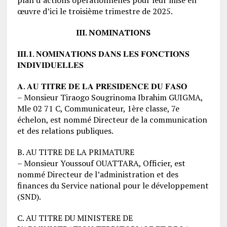
œuvre d’ici le troisième trimestre de 2025.
III. NOMINATIONS
𝐈𝐈𝐈.𝟏. 𝐍𝐎𝐌𝐈𝐍𝐀𝐓𝐈𝐎𝐍𝐒 𝐃𝐀𝐍𝐒 𝐋𝐄𝐒 𝐅𝐎𝐍𝐂𝐓𝐈𝐎𝐍𝐒
𝐈𝐍𝐃𝐈𝐕𝐈𝐃𝐔𝐄𝐋𝐋𝐄𝐒
𝐀. 𝐀𝐔 𝐓𝐈𝐓𝐑𝐄 𝐃𝐄 𝐋𝐀 𝐏𝐑𝐄𝐒𝐈𝐃𝐄𝐍𝐂𝐄 𝐃𝐔 𝐅𝐀𝐒𝐎
– Monsieur Tiraogo Sougrinoma Ibrahim GUIGMA,
Mle 02 71 C, Communicateur, 1ère classe, 7e
échelon, est nommé Directeur de la communication
et des relations publiques.
B. AU TITRE DE LA PRIMATURE
– Monsieur Youssouf OUATTARA, Officier, est
nommé Directeur de l’administration et des
finances du Service national pour le développement
(SND).
C. AU TITRE DU MINISTERE DE