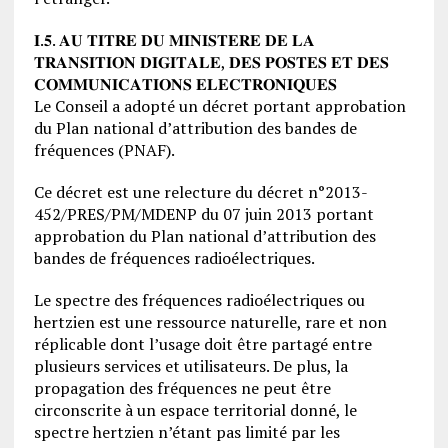
𝐈.𝟓. 𝐀𝐔 𝐓𝐈𝐓𝐑𝐄 𝐃𝐔 𝐌𝐈𝐍𝐈𝐒𝐓𝐄𝐑𝐄 𝐃𝐄 𝐋𝐀
𝐓𝐑𝐀𝐍𝐒𝐈𝐓𝐈𝐎𝐍 𝐃𝐈𝐆𝐈𝐓𝐀𝐋𝐄, 𝐃𝐄𝐒 𝐏𝐎𝐒𝐓𝐄𝐒 𝐄𝐓 𝐃𝐄𝐒
𝐂𝐎𝐌𝐌𝐔𝐍𝐈𝐂𝐀𝐓𝐈𝐎𝐍𝐒 𝐄𝐋𝐄𝐂𝐓𝐑𝐎𝐍𝐈𝐐𝐔𝐄𝐒
Le Conseil a adopté un décret portant approbation
du Plan national d’attribution des bandes de
fréquences (PNAF).
Ce décret est une relecture du décret n°2013-
452/PRES/PM/MDENP du 07 juin 2013 portant
approbation du Plan national d’attribution des
bandes de fréquences radioélectriques.
Le spectre des fréquences radioélectriques ou
hertzien est une ressource naturelle, rare et non
réplicable dont l’usage doit être partagé entre
plusieurs services et utilisateurs. De plus, la
propagation des fréquences ne peut être
circonscrite à un espace territorial donné, le
spectre hertzien n’étant pas limité par les