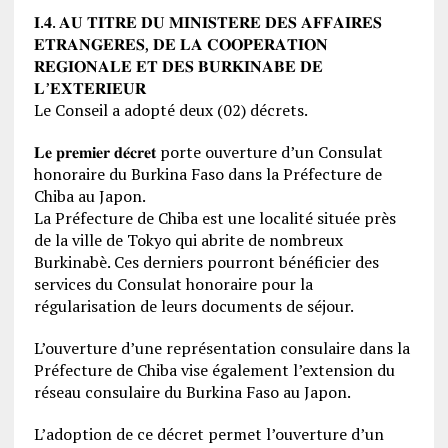
𝐈.𝟒. 𝐀𝐔 𝐓𝐈𝐓𝐑𝐄 𝐃𝐔 𝐌𝐈𝐍𝐈𝐒𝐓𝐄𝐑𝐄 𝐃𝐄𝐒 𝐀𝐅𝐅𝐀𝐈𝐑𝐄𝐒
𝐄𝐓𝐑𝐀𝐍𝐆𝐄𝐑𝐄𝐒, 𝐃𝐄 𝐋𝐀 𝐂𝐎𝐎𝐏𝐄𝐑𝐀𝐓𝐈𝐎𝐍
𝐑𝐄𝐆𝐈𝐎𝐍𝐀𝐋𝐄 𝐄𝐓 𝐃𝐄𝐒 𝐁𝐔𝐑𝐊𝐈𝐍𝐀𝐁𝐄 𝐃𝐄
𝐋’𝐄𝐗𝐓𝐄𝐑𝐈𝐄𝐔𝐑
Le Conseil a adopté deux (02) décrets.
𝐋𝐞 𝐩𝐫𝐞𝐦𝐢𝐞𝐫 𝐝𝐞́𝐜𝐫𝐞𝐭 porte ouverture d’un Consulat
honoraire du Burkina Faso dans la Préfecture de
Chiba au Japon.
La Préfecture de Chiba est une localité située près
de la ville de Tokyo qui abrite de nombreux
Burkinabè. Ces derniers pourront bénéficier des
services du Consulat honoraire pour la
régularisation de leurs documents de séjour.
L’ouverture d’une représentation consulaire dans la
Préfecture de Chiba vise également l’extension du
réseau consulaire du Burkina Faso au Japon.
L’adoption de ce décret permet l’ouverture d’un