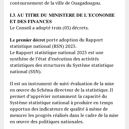
contournement de la ville de Ouagadougou.
𝐈.𝟑. 𝐀𝐔 𝐓𝐈𝐓𝐑𝐄 𝐃𝐔 𝐌𝐈𝐍𝐈𝐒𝐓𝐄𝐑𝐄 𝐃𝐄 𝐋’𝐄𝐂𝐎𝐍𝐎𝐌𝐈𝐄
𝐄𝐓 𝐃𝐄𝐒 𝐅𝐈𝐍𝐀𝐍𝐂𝐄𝐒
Le Conseil a adopté trois (03) décrets.
𝐋𝐞 𝐩𝐫𝐞𝐦𝐢𝐞𝐫 𝐝𝐞́𝐜𝐫𝐞𝐭 porte adoption du Rapport
statistique national (RSN) 2023.
Le Rapport statistique national 2023 est une
synthèse de l’état d’exécution des activités
statistiques des structures du Système statistique
national (SSN).
Il est un instrument de suivi-évaluation de la mise
en œuvre du Schéma directeur de la statistique. Il
permet d’apprécier notamment la capacité du
Système statistique national à produire en temps
opportun des indicateurs de qualité à même de
mesurer les progrès réalisés dans le cadre de la mise
en œuvre des politiques nationales.