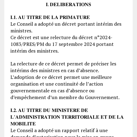
𝐈. 𝐃𝐄𝐋𝐈𝐁𝐄𝐑𝐀𝐓𝐈𝐎𝐍𝐒
𝐈.𝟏. 𝐀𝐔 𝐓𝐈𝐓𝐑𝐄 𝐃𝐄 𝐋𝐀 𝐏𝐑𝐈𝐌𝐀𝐓𝐔𝐑𝐄
Le Conseil a adopté un décret portant intérim des
ministres.
Ce décret est une relecture du décret n°2024-
1083/PRES/PM du 17 septembre 2024 portant
intérim des ministres.
La relecture de ce décret permet de préciser les
intérims des ministres en cas d’absence.
L’adoption de ce décret permet une meilleure
organisation et une continuité de l’action
gouvernementale en cas d’absence ou
d’empêchement d’un membre du Gouvernement.
𝐈.𝟐. 𝐀𝐔 𝐓𝐈𝐓𝐑𝐄 𝐃𝐔 𝐌𝐈𝐍𝐈𝐒𝐓𝐄𝐑𝐄 𝐃𝐄
𝐋’𝐀𝐃𝐌𝐈𝐍𝐈𝐒𝐓𝐑𝐀𝐓𝐈𝐎𝐍 𝐓𝐄𝐑𝐑𝐈𝐓𝐎𝐑𝐈𝐀𝐋𝐄 𝐄𝐓 𝐃𝐄 𝐋𝐀
𝐌𝐎𝐁𝐈𝐋𝐈𝐓𝐄
Le Conseil a adopté un rapport relatif à une
demande d’autorisation pour la mise en œuvre