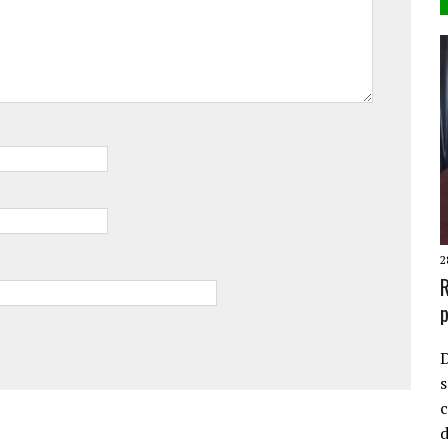
2
R
p
D
s
c