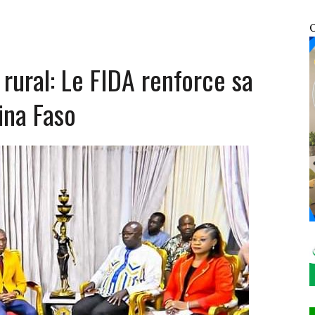
UNIES : EN FIN DE MISSION, LE REPRÉSENTANT RÉSIDENT PAR INTÉRIM SALUE UN
O
ural: Le FIDA renforce sa
ATIFICATION DU PROTOCOLE DE MONTRÉAL DE 2014
NFRACTIONS ENREGISTRÉES EN SEULEMENT 12 HEURES
ina Faso
OSOCIALES ET SANITAIRES DES VDP