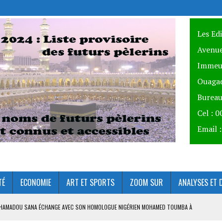
Les Ed
Avenue
Immeu
Ouagad
Bureau
Cel : 
Email 
TÉ
ECONOMIE
ART ET SPORTS
ZOOM SUR
ANALYSES ET 
AHAMADOU SANA ÉCHANGE AVEC SON HOMOLOGUE NIGÉRIEN MOHAMED TOUMBA À