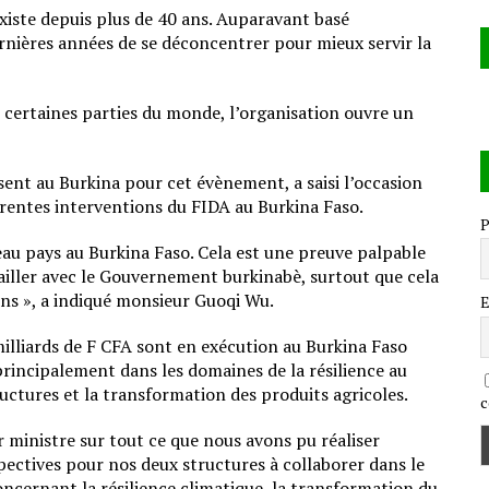
existe depuis plus de 40 ans. Auparavant basé
rnières années de se déconcentrer pour mieux servir la
 certaines parties du monde, l’organisation ouvre un
ent au Burkina pour cet évènement, a saisi l’occasion
rentes interventions du FIDA au Burkina Faso.
P
ureau pays au Burkina Faso. Cela est une preuve palpable
iller avec le Gouvernement burkinabè, surtout que cela
ons », a indiqué monsieur Guoqi Wu.
E
 milliards de F CFA sont en exécution au Burkina Faso
principalement dans les domaines de la résilience au
uctures et la transformation des produits agricoles.
c
 ministre sur tout ce que nous avons pu réaliser
pectives pour nos deux structures à collaborer dans le
ncernant la résilience climatique, la transformation du