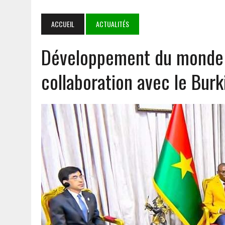
NIAMEY
4 AOÛT 2026
|
‎COOPERATION BURKINA FASO- SYSTÈME DES NATIONS 
ACCUEIL
ACTUALITÉS
PARTENARIAT SOLIDE ET PORTEUR D’ESPOIR
Développement du monde r
3 AOÛT 2026
|
TRANSPORT AÉRIEN : LES DÉPUTÉS AUTORISENT LA R
1 AOÛT 2026
|
E-VERBALISATION À OUAGADOUGOU : PLUS DE 1 000 I
collaboration avec le Burk
5 AOÛT 2026
|
GOULMOU : LA BVDP RENFORCE LES CAPACITÉS PSYCH