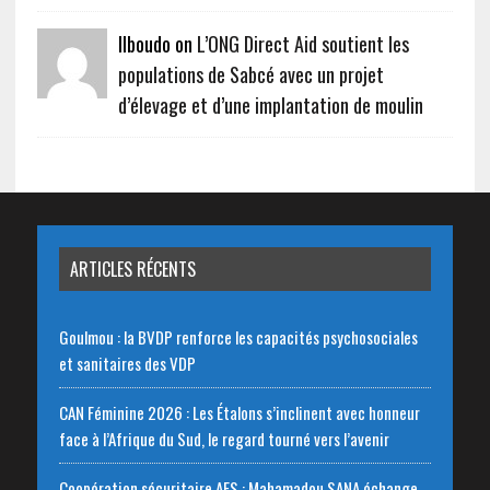
Ilboudo on
L’ONG Direct Aid soutient les
populations de Sabcé avec un projet
d’élevage et d’une implantation de moulin
ARTICLES RÉCENTS
Goulmou : la BVDP renforce les capacités psychosociales
et sanitaires des VDP
CAN Féminine 2026 : Les Étalons s’inclinent avec honneur
face à l’Afrique du Sud, le regard tourné vers l’avenir
Coopération sécuritaire AES : Mahamadou SANA échange