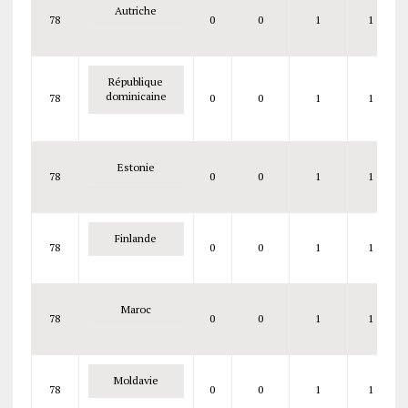
Autriche
78
0
0
1
1
République
dominicaine
78
0
0
1
1
Estonie
78
0
0
1
1
Finlande
78
0
0
1
1
Maroc
78
0
0
1
1
Moldavie
78
0
0
1
1