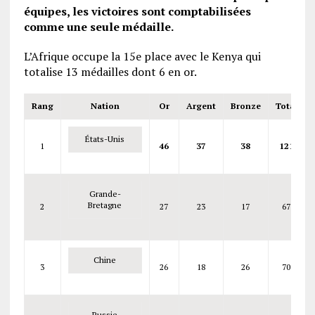
équipes, les victoires sont comptabilisées
comme une seule médaille.
L’Afrique occupe la 15e place avec le Kenya qui
totalise 13 médailles dont 6 en or.
Rang
Nation
Or
Argent
Bronze
Total
États-Unis
1
46
37
38
121
Grande-
Bretagne
2
27
23
17
67
Chine
3
26
18
26
70
Russie