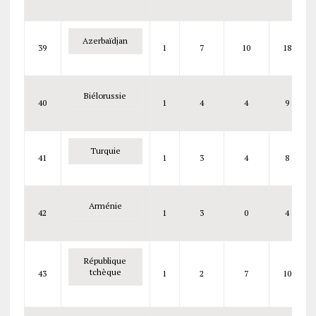
Azerbaïdjan
39
1
7
10
18
Biélorussie
40
1
4
4
9
Turquie
41
1
3
4
8
Arménie
42
1
3
0
4
République
tchèque
43
1
2
7
10