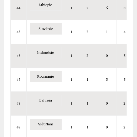
Éthiopie
44
1
2
5
8
Slovénie
45
1
2
1
4
Indonésie
46
1
2
0
3
Roumanie
47
1
1
3
5
Bahreïn
48
1
1
0
2
Viêt Nam
48
1
1
0
2