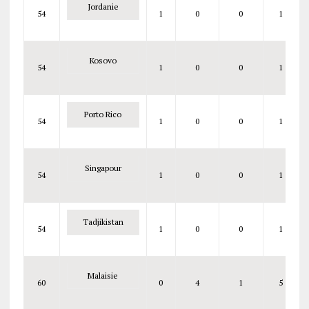
Jordanie
54
1
0
0
1
Kosovo
54
1
0
0
1
Porto Rico
54
1
0
0
1
Singapour
54
1
0
0
1
Tadjikistan
54
1
0
0
1
Malaisie
60
0
4
1
5