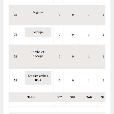
Nigeria
78
0
0
1
1
Portugal
78
0
0
1
1
Trinité-et-
Tobago
78
0
0
1
1
Émirats arabes
unis
78
0
0
1
1
Total
307
307
360
974