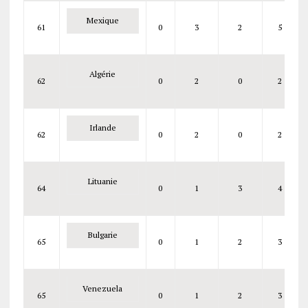
Mexique
61
0
3
2
5
Algérie
62
0
2
0
2
Irlande
62
0
2
0
2
Lituanie
64
0
1
3
4
Bulgarie
65
0
1
2
3
Venezuela
65
0
1
2
3