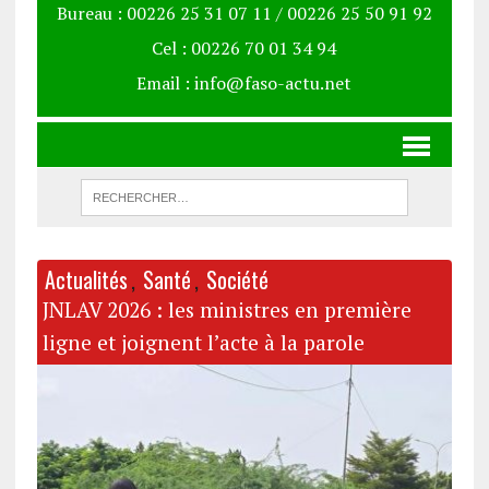
Bureau : 00226 25 31 07 11 / 00226 25 50 91 92
Cel : 00226 70 01 34 94
Email : info@faso-actu.net
Actualités
,
Santé
,
Société
Act
12ᵉ
JNLAV 2026 : les ministres en première
Hém
y
ligne et joignent l’acte à la parole
Ten
rôl