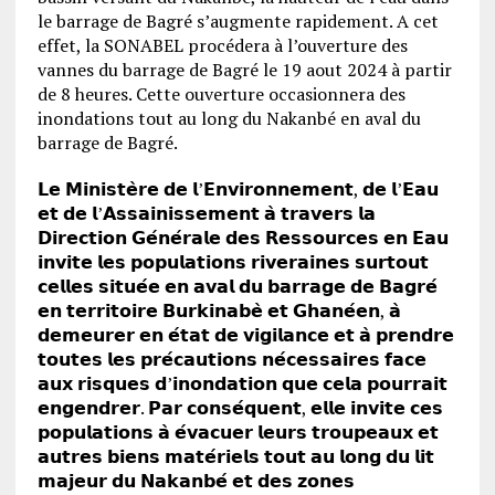
le barrage de Bagré s’augmente rapidement. A cet
effet, la SONABEL procédera à l’ouverture des
vannes du barrage de Bagré le 19 aout 2024 à partir
de 8 heures. Cette ouverture occasionnera des
inondations tout au long du Nakanbé en aval du
barrage de Bagré.
𝗟𝗲 𝗠𝗶𝗻𝗶𝘀𝘁𝗲̀𝗿𝗲 𝗱𝗲 𝗹’𝗘𝗻𝘃𝗶𝗿𝗼𝗻𝗻𝗲𝗺𝗲𝗻𝘁, 𝗱𝗲 𝗹’𝗘𝗮𝘂
𝗲𝘁 𝗱𝗲 𝗹’𝗔𝘀𝘀𝗮𝗶𝗻𝗶𝘀𝘀𝗲𝗺𝗲𝗻𝘁 𝗮̀ 𝘁𝗿𝗮𝘃𝗲𝗿𝘀 𝗹𝗮
𝗗𝗶𝗿𝗲𝗰𝘁𝗶𝗼𝗻 𝗚𝗲́𝗻𝗲́𝗿𝗮𝗹𝗲 𝗱𝗲𝘀 𝗥𝗲𝘀𝘀𝗼𝘂𝗿𝗰𝗲𝘀 𝗲𝗻 𝗘𝗮𝘂
𝗶𝗻𝘃𝗶𝘁𝗲 𝗹𝗲𝘀 𝗽𝗼𝗽𝘂𝗹𝗮𝘁𝗶𝗼𝗻𝘀 𝗿𝗶𝘃𝗲𝗿𝗮𝗶𝗻𝗲𝘀 𝘀𝘂𝗿𝘁𝗼𝘂𝘁
𝗰𝗲𝗹𝗹𝗲𝘀 𝘀𝗶𝘁𝘂𝗲́𝗲 𝗲𝗻 𝗮𝘃𝗮𝗹 𝗱𝘂 𝗯𝗮𝗿𝗿𝗮𝗴𝗲 𝗱𝗲 𝗕𝗮𝗴𝗿𝗲́
𝗲𝗻 𝘁𝗲𝗿𝗿𝗶𝘁𝗼𝗶𝗿𝗲 𝗕𝘂𝗿𝗸𝗶𝗻𝗮𝗯𝗲̀ 𝗲𝘁 𝗚𝗵𝗮𝗻𝗲́𝗲𝗻, 𝗮̀
𝗱𝗲𝗺𝗲𝘂𝗿𝗲𝗿 𝗲𝗻 𝗲́𝘁𝗮𝘁 𝗱𝗲 𝘃𝗶𝗴𝗶𝗹𝗮𝗻𝗰𝗲 𝗲𝘁 𝗮̀ 𝗽𝗿𝗲𝗻𝗱𝗿𝗲
𝘁𝗼𝘂𝘁𝗲𝘀 𝗹𝗲𝘀 𝗽𝗿𝗲́𝗰𝗮𝘂𝘁𝗶𝗼𝗻𝘀 𝗻𝗲́𝗰𝗲𝘀𝘀𝗮𝗶𝗿𝗲𝘀 𝗳𝗮𝗰𝗲
𝗮𝘂𝘅 𝗿𝗶𝘀𝗾𝘂𝗲𝘀 𝗱’𝗶𝗻𝗼𝗻𝗱𝗮𝘁𝗶𝗼𝗻 𝗾𝘂𝗲 𝗰𝗲𝗹𝗮 𝗽𝗼𝘂𝗿𝗿𝗮𝗶𝘁
𝗲𝗻𝗴𝗲𝗻𝗱𝗿𝗲𝗿. 𝗣𝗮𝗿 𝗰𝗼𝗻𝘀𝗲́𝗾𝘂𝗲𝗻𝘁, 𝗲𝗹𝗹𝗲 𝗶𝗻𝘃𝗶𝘁𝗲 𝗰𝗲𝘀
𝗽𝗼𝗽𝘂𝗹𝗮𝘁𝗶𝗼𝗻𝘀 𝗮̀ 𝗲́𝘃𝗮𝗰𝘂𝗲𝗿 𝗹𝗲𝘂𝗿𝘀 𝘁𝗿𝗼𝘂𝗽𝗲𝗮𝘂𝘅 𝗲𝘁
𝗮𝘂𝘁𝗿𝗲𝘀 𝗯𝗶𝗲𝗻𝘀 𝗺𝗮𝘁𝗲́𝗿𝗶𝗲𝗹𝘀 𝘁𝗼𝘂𝘁 𝗮𝘂 𝗹𝗼𝗻𝗴 𝗱𝘂 𝗹𝗶𝘁
𝗺𝗮𝗷𝗲𝘂𝗿 𝗱𝘂 𝗡𝗮𝗸𝗮𝗻𝗯𝗲́ 𝗲𝘁 𝗱𝗲𝘀 𝘇𝗼𝗻𝗲𝘀