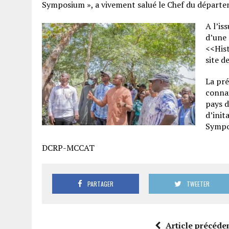
Symposium », a vivement salué le Chef du départem
A l’is
d’une 
<<Hist
site d
La pré
connai
pays d
d’init
Sympo
DCRP-MCCAT
PARTAGER
TWEETER
Article précéde