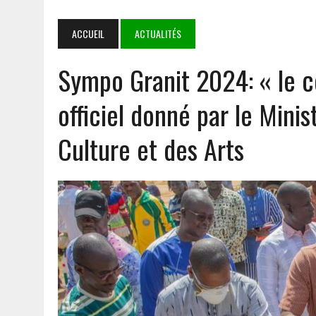
7 AOÛT 2026
|
LE BURKINA, LE MALI ET LE NIGER DÉFENDENT LEUR 
7 AOÛT 2026
|
DÉDOUGOU : LES CORPS CONSTITUÉS RENDENT HOMMA
ACCUEIL
ACTUALITÉS
5 AOÛT 2026
|
GOULMOU : LA BVDP RENFORCE LES CAPACITÉS PSYCH
Sympo Granit 2024: « le 
8 AOÛT 2026
|
IMMERSION AU BATAILLON MIXTE DE MARCHE FANTÔME 
TERRAIN
officiel donné par le Minis
Culture et des Arts