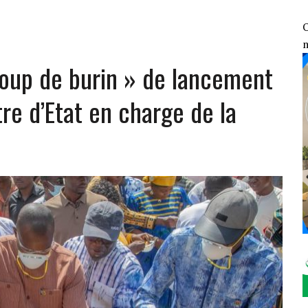
ENGAGEMENT CONTRE LE TERRORISME FACE AUX DÉCLARATIONS DE TINUBU
GE AUX ÉLÉMENTS DU 7ᵉ GROUPEMENT D’INTERVENTION RAPIDE
O
OSOCIALES ET SANITAIRES DES VDP
coup de burin » de lancement
1 : LE FONDS DE SOUTIEN PATRIOTIQUE ÉVALUE SES RÉALISATIONS SUR LE
tre d’Etat en charge de la