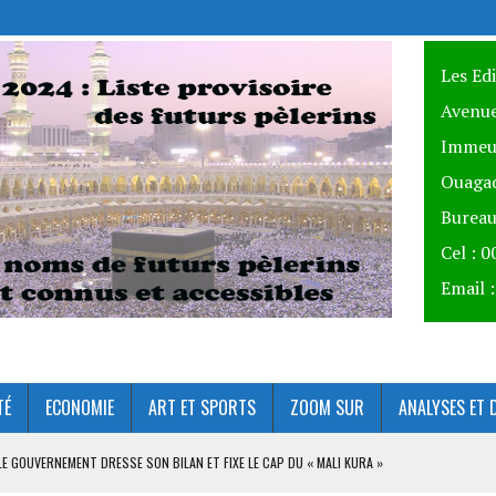
Les Ed
Avenue
Immeu
Ouagad
Bureau
Cel : 
Email 
TÉ
ECONOMIE
ART ET SPORTS
ZOOM SUR
ANALYSES ET 
 LE GOUVERNEMENT DRESSE SON BILAN ET FIXE LE CAP DU « MALI KURA »