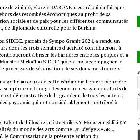
ne de Ziniaré, Florent DABONÉ, s’est réjoui du fait que
 dehors des retombées économiques au profit de sa
on sociale et de paix pour les différentes communautés
t, de diplomatie culturelle pour le Burkina.
ïlou SIDIBE, parrain de Sympo Granit 2024, a rendu un
rs dont les trois semaines d’activité contribueront à
contribueront à briser les barrières entre les peuples et à
Le Ministre Mickaïlou SIDIBE qui entend accompagner le
 le processus de sécurisation de ses domaines fonciers.
P
gnifié au cours de cette cérémonie l’œuvre pionnière
 la sculpture de Laongo devenue un des symboles forts du
E
 est démonstrative de la grandeur de tous les acteurs,
ux des pays amis qui ont considérablement contribué à
 talent de l’illustre artiste Siriki KY. Monsieur Sidiki KY
c
nalités du monde des arts comme Dr Edwige ZAGRE,
 le Commissariat de la présente édition du