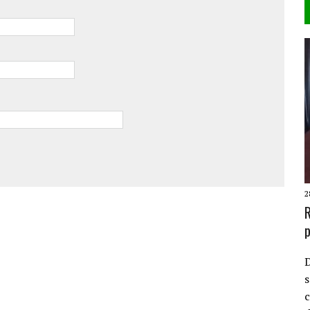
2
R
p
D
s
c