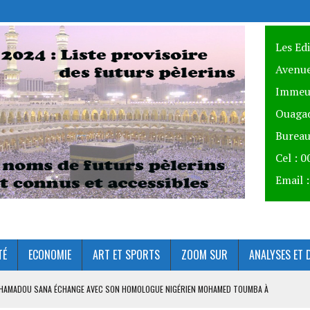
Les Ed
Avenue
Immeu
Ouagad
Bureau
Cel : 
Email 
TÉ
ECONOMIE
ART ET SPORTS
ZOOM SUR
ANALYSES ET 
AHAMADOU SANA ÉCHANGE AVEC SON HOMOLOGUE NIGÉRIEN MOHAMED TOUMBA À