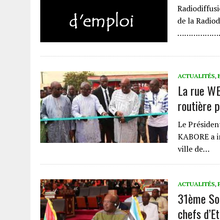
Radiodiffu
de la Radiod
…………………… 
ACTUALITÉS
,
La rue WE
routière 
Le Présiden
KABORE a in
ville de…
ACTUALITÉS
,
31ème Som
chefs d’E