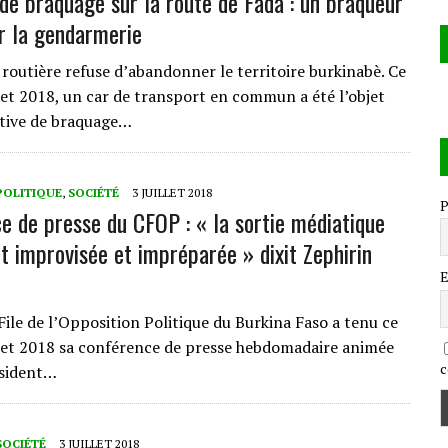
 de braquage sur la route de Fada : un braqueur
r la gendarmerie
 routière refuse d’abandonner le territoire burkinabè. Ce
llet 2018, un car de transport en commun a été l’objet
tive de braquage…
POLITIQUE
,
SOCIÉTÉ
3 JUILLET 2018
P
e de presse du CFOP : « la sortie médiatique
it improvisée et impréparée » dixit Zephirin
E
File de l’Opposition Politique du Burkina Faso a tenu ce
llet 2018 sa conférence de presse hebdomadaire animée
c
ésident…
SOCIÉTÉ
3 JUILLET 2018