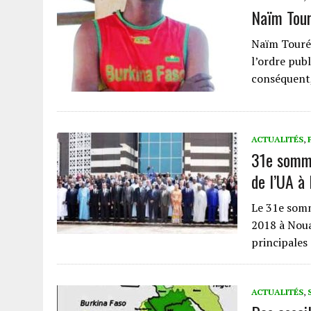
Naïm Tour
Naïm Touré 
l’ordre pub
conséquent,
ACTUALITÉS
,
31e sommet
de l’UA à
Le 31e somme
2018 à Noua
principales
ACTUALITÉS
,