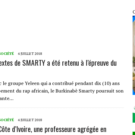
UNIES : EN FIN DE MISSION, LE REPRÉSENTANT RÉSIDENT PAR INTÉRIM SALUE UN
O
ATIFICATION DU PROTOCOLE DE MONTRÉAL DE 2014
NFRACTIONS ENREGISTRÉES EN SEULEMENT 12 HEURES
OSOCIALES ET SANITAIRES DES VDP
SOCIÉTÉ
4 JUILLET 2018
textes de SMARTY a été retenu à l’épreuve du
8
 le groupe Yeleen qui a contribué pendant dix (10) ans
ement du rap africain, le Burkinabè Smarty poursuit son
tante…
SOCIÉTÉ
4 JUILLET 2018
 Côte d’Ivoire, une professeure agrégée en