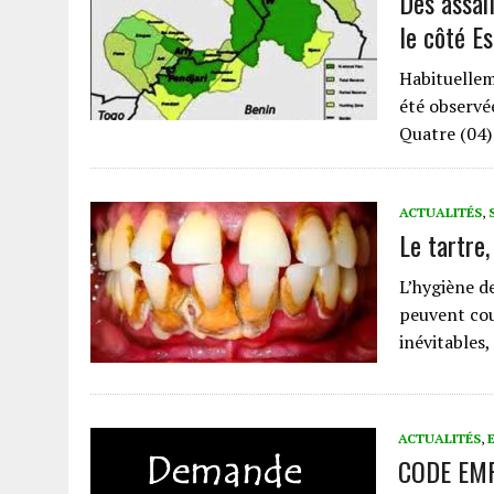
Des assail
le côté E
Habituellem
été observée
Quatre (04)
ACTUALITÉS
,
Le tartre,
L’hygiène d
peuvent cour
inévitables,
ACTUALITÉS
,
CODE EMP