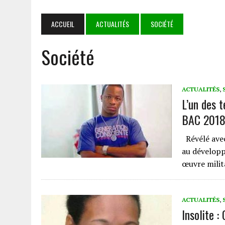
NIAMEY
4 AOÛT 2026
|
‎COOPERATION BURKINA FASO- SYSTÈME DES NATIONS 
ACCUEIL
ACTUALITÉS
SOCIÉTÉ
PARTENARIAT SOLIDE ET PORTEUR D’ESPOIR
Société
3 AOÛT 2026
|
TRANSPORT AÉRIEN : LES DÉPUTÉS AUTORISENT LA R
1 AOÛT 2026
|
E-VERBALISATION À OUAGADOUGOU : PLUS DE 1 000 I
5 AOÛT 2026
|
GOULMOU : LA BVDP RENFORCE LES CAPACITÉS PSYCH
ACTUALITÉS
,
L’un des 
BAC 201
Révélé avec
au développ
œuvre mili
ACTUALITÉS
,
Insolite :