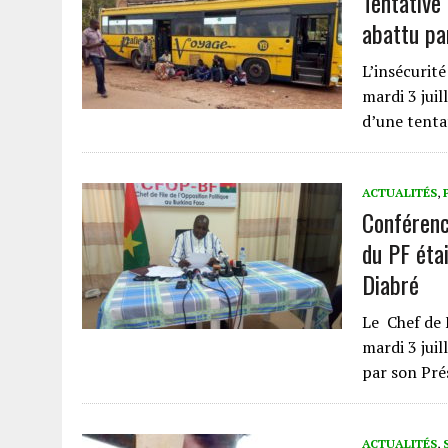
Tentative
abattu pa
L’insécurité
mardi 3 jui
d’une tenta
ACTUALITÉS
,
Conférenc
du PF éta
Diabré
Le Chef de 
mardi 3 jui
par son Pr
ACTUALITÉS
,