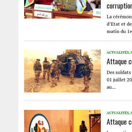
corruption
La cérémoni
d’Etat et d
matin du 1e
ACTUALITÉS
,
Attaque c
Des soldats
01 juillet 2
au…
ACTUALITÉS
,
Attaque c