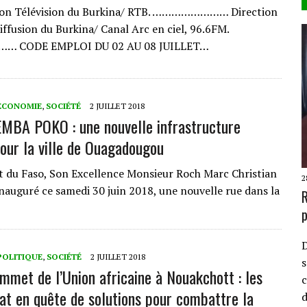
sion Télévision du Burkina/ RTB. …………………… Direction
iffusion du Burkina/ Canal Arc en ciel, 96.6FM.
CODE EMPLOI DU 02 AU 08 JUILLET…
ECONOMIE
,
SOCIÉTÉ
2 JUILLET 2018
MBA POKO : une nouvelle infrastructure
pour la ville de Ouagadougou
t du Faso, Son Excellence Monsieur Roch Marc Christian
2
auguré ce samedi 30 juin 2018, une nouvelle rue dans la
R
p
D
POLITIQUE
,
SOCIÉTÉ
2 JUILLET 2018
s
met de l’Union africaine à Nouakchott : les
c
tat en quête de solutions pour combattre la