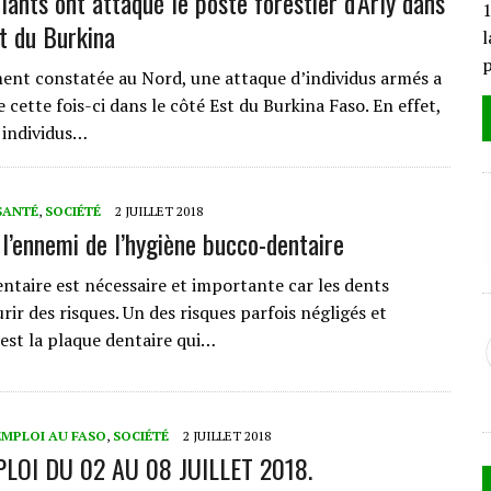
lants ont attaqué le poste forestier d’Arly dans
1
st du Burkina
l
ent constatée au Nord, une attaque d’individus armés a
 cette fois-ci dans le côté Est du Burkina Faso. En effet,
 individus…
SANTÉ
,
SOCIÉTÉ
2 JUILLET 2018
 l’ennemi de l’hygiène bucco-dentaire
entaire est nécessaire et importante car les dents
ir des risques. Un des risques parfois négligés et
 est la plaque dentaire qui…
EMPLOI AU FASO
,
SOCIÉTÉ
2 JUILLET 2018
LOI DU 02 AU 08 JUILLET 2018.