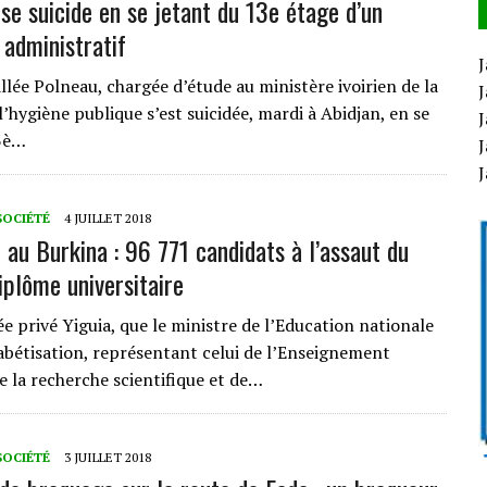
se suicide en se jetant du 13e étage d’un
administratif
J
llée Polneau, chargée d’étude au ministère ivoirien de la
J
l’hygiène publique s’est suicidée, mardi à Abidjan, en se
J
13è…
J
SOCIÉTÉ
4 JUILLET 2018
au Burkina : 96 771 candidats à l’assaut du
iplôme universitaire
ée privé Yiguia, que le ministre de l’Education nationale
habétisation, représentant celui de l’Enseignement
e la recherche scientifique et de…
SOCIÉTÉ
3 JUILLET 2018